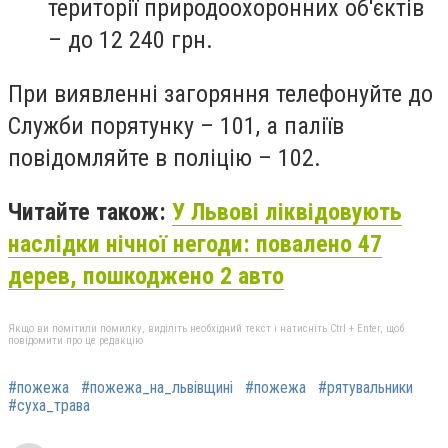
території природоохоронних об'єктів
– до 12 240 грн.
При виявленні загоряння телефонуйте до
Служби порятунку – 101, а паліїв
повідомляйте в поліцію – 102.
Читайте також:
У Львові ліквідовують
наслідки нічної негоди: повалено 47
дерев, пошкоджено 2 авто
Якщо ви помітили помилку, виділіть необхідний текст і натисніть Ctrl + Enter, щоб
повідомити про це редакцію
#пожежа
#пожежа_на_львівщині
#пожежа
#рятувальники
#суха_трава