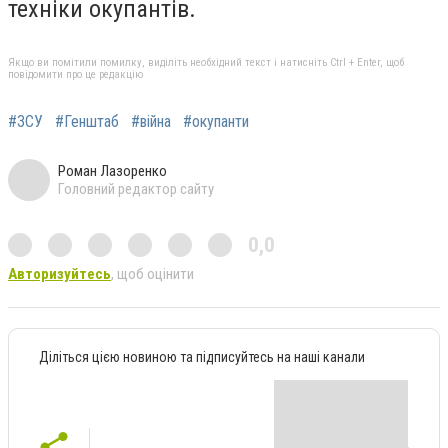
техніки окупантів.
Якщо ви помітили помилку, виділіть необхідний текст і натисніть Ctrl + Enter, щоб
повідомити про це редакцію
#ЗСУ
#Генштаб
#війна
#окупанти
Роман Лазоренко
Головний редактор сайту
0,0
Авторизуйтесь
, щоб оцінити
Діліться цією новиною та підписуйтесь на наші канали