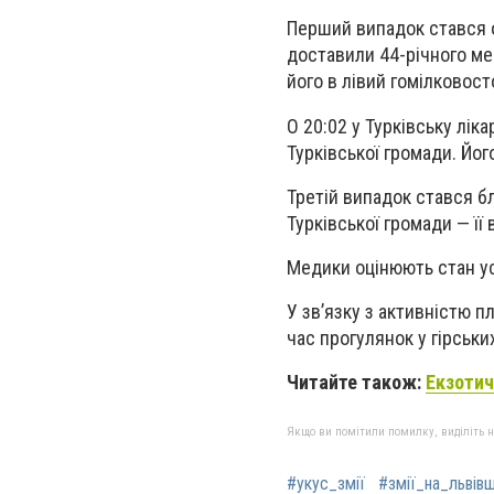
Перший випадок стався о
доставили 44-річного ме
його в лівий гомілковост
О 20:02 у Турківську лік
Турківської громади. Його
Третій випадок стався бли
Турківської громади — її 
Медики оцінюють стан ус
У зв’язку з активністю п
час прогулянок у гірських
Читайте також:
Екзотич
Якщо ви помітили помилку, виділіть нео
#укус_змії
#змії_на_львівщ