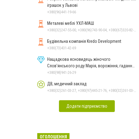
іграшок у Львові
+380(96)441-19-66
Металеві меблі УХЛ-МАШ
+380(32)247-55-00, +380(96)743-90-04, +380(67)320-82-77, +380(67)236-27-86
Будівельна компанія Kredo Development
+380(73)431-42-69
Нащадкова ясновидець жіночого
Слов'янського роду Марія, ворожіння, гадання
онлайн, ворожіння Таро
+380(98)941-26-29
ДВ, медичний заклад
+380(32)261-03-27, +380(97)445-21-76, +380(32)261-03-26
Додати підприємство
ОГОЛОШЕННЯ