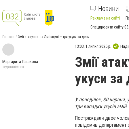
Новини
Реклама на сайті
П
Спецпроєкти сайту 03
Головна
Змії атакують: на Львівщині — три укуси за день
13:03, 1 липня 2025 р.
Наді
Змії ата
Маргарита Пашкова
журналістка
укуси за
У понеділок, 30 червня,
три випадки укусів змій.
Постраждали двоє чоловік
повідомив департамент з