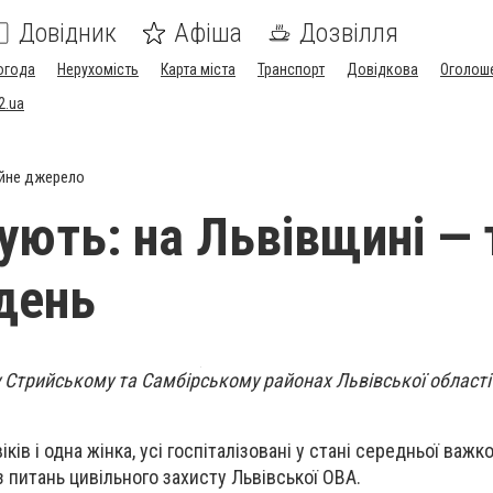
Довідник
Афіша
Дозвілля
огода
Нерухомість
Карта міста
Транспорт
Довідкова
Оголош
2.ua
йне джерело
кують: на Львівщині — 
 день
 у Стрийському та Самбірському районах Львівської області
ів і одна жінка, усі госпіталізовані у стані середньої важко
 питань цивільного захисту Львівської ОВА.