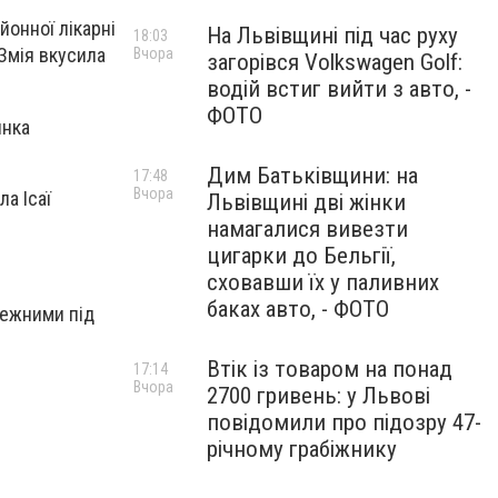
йонної лікарні
На Львівщині під час руху
18:03
Змія вкусила
Вчора
загорівся Volkswagen Golf:
водій встиг вийти з авто, -
ФОТО
янка
Дим Батьківщини: на
17:48
Вчора
ла Ісаї
Львівщині дві жінки
намагалися вивезти
цигарки до Бельгії,
сховавши їх у паливних
баках авто, - ФОТО
режними під
Втік із товаром на понад
17:14
Вчора
2700 гривень: у Львові
повідомили про підозру 47-
річному грабіжнику