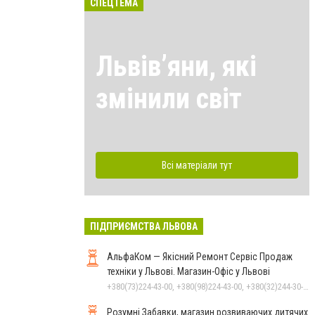
СПЕЦТЕМА
Львівʼяни, які
змінили світ
Всі матеріали тут
ПІДПРИЄМСТВА ЛЬВОВА
АльфаКом — Якісний Ремонт Сервіс Продаж
техніки у Львові. Магазин-Офіс у Львові
+380(73)224-43-00, +380(98)224-43-00, +380(32)244-30-02
Розумні Забавки, магазин розвиваючих дитячих