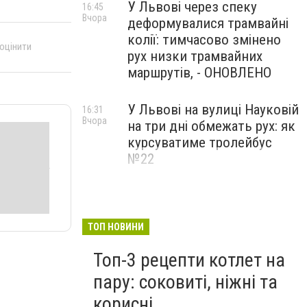
У Львові через спеку
16:45
Вчора
деформувалися трамвайні
колії: тимчасово змінено
 оцінити
рух низки трамвайних
маршрутів, - ОНОВЛЕНО
У Львові на вулиці Науковій
16:31
Вчора
на три дні обмежать рух: як
курсуватиме тролейбус
№22
Завтра Львів попрощається
15:58
Вчора
з воїнами Миколою
Слєпком та Дмитром
ТОП НОВИНИ
Березком
Топ-3 рецепти котлет на
пару: соковиті, ніжні та
корисні