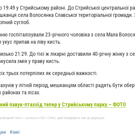
 19:49 у Стрийському районі. До Стрийської центральної ра
шканця села Волосянка Славської територіальної громади. 
опний суглоб.
арню госпіталізували 23-річного чоловіка з села Мала Волос
 укус припав на ліву кисть.
зько 21:29. До тієї ж лікарні доставили 40-річну жінку з се
вкусила змія у праву кисть.
іх трьох потерпілих як середньої важкості.
лазунів у літній період, мешканцям області радять бути обе
 районах та лісах.
ний павук-птахоїд тепер у Стрийському парку – ФОТО
бхідний текст і натисніть Ctrl + Enter, щоб повідомити про це редакцію
ині
#змії