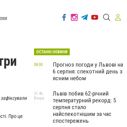
ення
ОСТАННІ НОВИНИ
три
Прогноз погоди у Львові на
08:00
6 серпня: спекотний день з
ясним небом
Львів побив 62-річний
21:46
 зафіксували
Вчора
температурний рекорд: 5
серпня стало
найспекотнішим за час
сті. Про це
спостережень