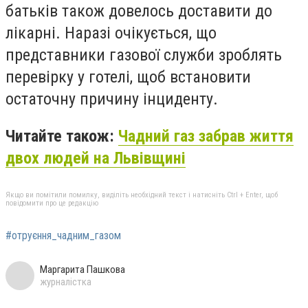
батьків також довелось доставити до
лікарні. Наразі очікується, що
представники газової служби зроблять
перевірку у готелі, щоб встановити
остаточну причину інциденту.
Читайте також:
Чадний газ забрав життя
двох людей на Львівщині
Якщо ви помітили помилку, виділіть необхідний текст і натисніть Ctrl + Enter, щоб
повідомити про це редакцію
#отруєння_чадним_газом
Маргарита Пашкова
журналістка