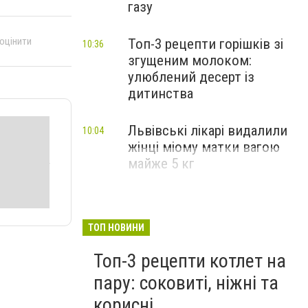
газу
 оцінити
Топ-3 рецепти горішків зі
10:36
згущеним молоком:
улюблений десерт із
дитинства
Львівські лікарі видалили
10:04
жінці міому матки вагою
майже 5 кг
ТОП НОВИНИ
Топ-3 рецепти котлет на
пару: соковиті, ніжні та
корисні