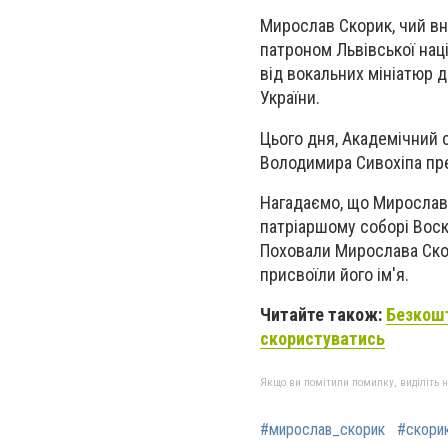
Мирослав Скорик, чий вне
патроном Львівської наці
від вокальних мініатюр 
України.
Цього дня, Академічний 
Володимира Сивохіпа пре
Нагадаємо, що Мирослав 
патріаршому соборі Вос
Поховали Мирослава Скор
присвоїли його ім'я.
Читайте також:
Безкошт
скористуватись
Якщо ви помітили помилку, виділіть нео
#мирослав_скорик
#скори