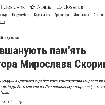
Довідник
Афіша
Дозвілля
огода
Нерухомість
Карта міста
Транспорт
Довідкова
Оголош
2.ua
ійне джерело
 вшанують пам'ять
ора Мирослава Скори
ень уродин видатного українського композитора Мирослава 
квітів до його могили на Личаківському кладовищі, а так
10:30.
ська облрада.