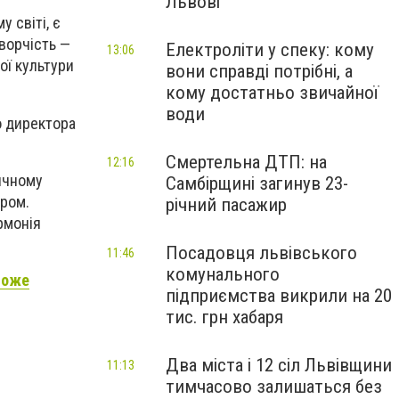
Львові
 світі, є
творчість —
Електроліти у спеку: кому
13:06
ої культури
вони справді потрібні, а
кому достатньо звичайної
води
о директора
Смертельна ДТП: на
12:16
ичному
Самбірщині загинув 23-
ром.
річний пасажир
рмонія
Посадовця львівського
11:46
комунального
може
підприємства викрили на 20
тис. грн хабаря
Два міста і 12 сіл Львівщини
11:13
тимчасово залишаться без