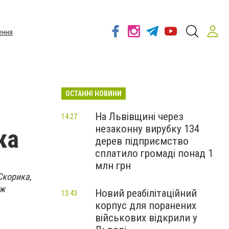
ення
ОСТАННІ НОВИНИ
На Львівщині через
14:27
незаконну вирубку 134
ка
дерев підприємство
сплатило громаді понад 1
млн грн
Скорика,
ож
Новий реабілітаційний
13:43
корпус для поранених
військових відкрили у