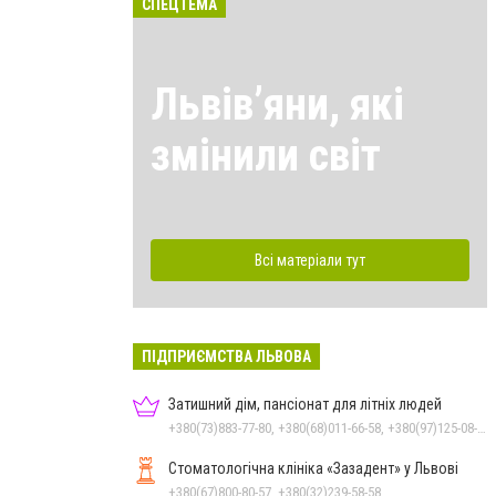
СПЕЦТЕМА
Львівʼяни, які
змінили світ
Всі матеріали тут
ПІДПРИЄМСТВА ЛЬВОВА
Затишний дім, пансіонат для літніх людей
+380(73)883-77-80, +380(68)011-66-58, +380(97)125-08-62, +380(98)971-83-05
Стоматологічна клініка «Зазадент» у Львові
+380(67)800-80-57, +380(32)239-58-58