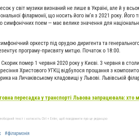
сок у світ музики визнаний не лише в Україні, але й у всьому
ональної філармонії, що носить його ім'я з 2021 року. Його 
до симфонічних поем — має велике значення для національн
симфонічний оркестр під орудою диригента та генеральног
зентує програму-присвяту митцю. Початок о 18:00.
Скорик помер 1 червня 2020 року у Києві. 3 червня в стол
кресіння Христового УГКЦ відбулося прощання з композито
ика на Личаківському кладовищі у Львові. Львівській філа
овна пересадка у транспорті Львова запрацювала: хто 
бхідний текст і натисніть Ctrl + Enter, щоб повідомити про це редакцію
к
#філармонія