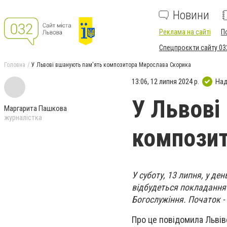
Новини
Реклама на сайті
П
Спецпроєкти сайту 03
Головна
У Львові вшанують пам'ять композитора Мирослава Скорика
13:06, 12 липня 2024 р.
Над
У Львові
Маргарита Пашкова
журналістка
композит
У суботу, 13 липня, у д
відбудеться покладання 
Богослужіння. Початок - 
Про це повідомила Львів