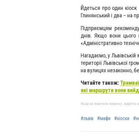
Йдеться про один кіоск 
Глинянський і два – на п
Підприємцям рекоменду
днів. Якщо вони цього 
«Адміністративно техніч
Нагадаємо, у Львівській 
території Львівської гро
на вулицях незаконно, б
Читайте також:
Трамваї
які маршрути вони вийд
Якщо ви помітили помилку, виділіть нео
#львів
#мафи
#кіоски
#н