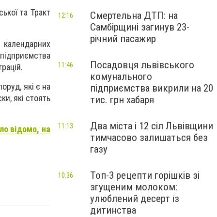
ської та Тракт
Смертельна ДТП: на
12:16
Самбірщині загинув 23-
річний пасажир
 календарних
 підприємства
Посадовця львівського
11:46
рацій.
комунального
оруд, які є на
підприємства викрили на 20
ки, які стоять
тис. грн хабаря
Два міста і 12 сіл Львівщини
11:13
ло відомо, на
тимчасово залишаться без
газу
Топ-3 рецепти горішків зі
10:36
згущеним молоком:
улюблений десерт із
дитинства