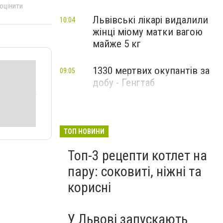
 оцінити
Львівські лікарі видалили
10:04
жінці міому матки вагою
майже 5 кг
1330 мертвих окупантів за
09:05
добу - Генгтаб
ТОП НОВИНИ
Топ-3 рецепти котлет на
пару: соковиті, ніжні та
корисні
У Львові запускають