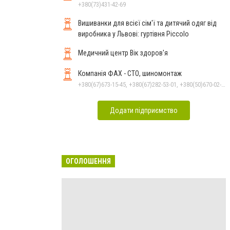
+380(73)431-42-69
Вишиванки для всієї сім'ї та дитячий одяг від
виробника у Львові: гуртівня Piccolo
Медичний центр Вік здоров'я
Компанія ФАХ - СТО, шиномонтаж
+380(67)673-15-45, +380(67)282-53-01, +380(50)670-02-33, +380(67)673-14-81
Додати підприємство
ОГОЛОШЕННЯ