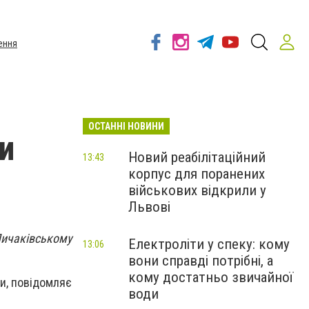
ення
ОСТАННІ НОВИНИ
и
Новий реабілітаційний
13:43
корпус для поранених
військових відкрили у
Львові
ичаківському
Електроліти у спеку: кому
13:06
вони справді потрібні, а
кому достатньо звичайної
и, повідомляє
води