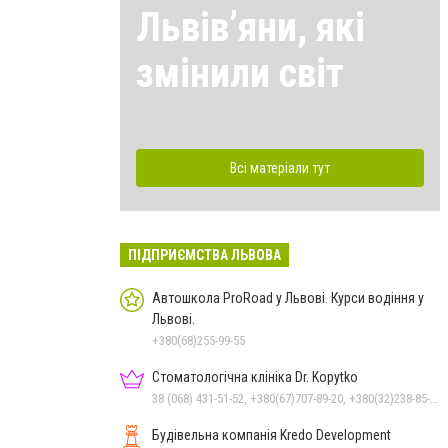
Львівʼяни, які
змінили світ
Всі матеріали тут
ПІДПРИЄМСТВА ЛЬВОВА
Автошкола ProRoad у Львові. Курси водіння у
Львові.
+380(68)255-99-55
Стоматологічна клініка Dr. Kopytko
38 (068) 431-51-52, +380(67)707-89-20, +380(32)238-85-60
Будівельна компанія Kredo Development