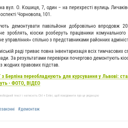
на вул. О. Кошиця, 7, один – на перехресті вулиць Личаків
роспекті Чорновола, 101.
ють демонтувати павільйони добровільно впродовж 20
не зроблять, кіоски розберуть працівники комунального
не управління» спільно з представниками районних адмініст
міській раді триває повна інвентаризація всіх тимчасових сп
мади. За результатами перевірки почергово демонтують кіос
ез жодних правових підстав.
 з Берліна переобладнують для курсування у Львові: ста
уть - ФОТО, ВІДЕО
бхідний текст і натисніть Ctrl + Enter, щоб повідомити про це редакцію
езаконні
#демонтаж