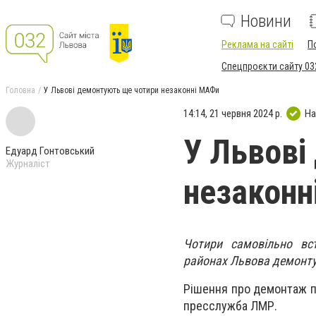
Новини
Реклама на сайті
П
Спецпроєкти сайту 03
Головна
У Львові демонтують ще чотири незаконні МАФи
14:14, 21 червня 2024 р.
На
У Львові
Едуард Гонтовський
Журналіст
незакон
Чотири самовільно вс
районах Львова демонтую
Рішення про демонтаж пр
пресслужба ЛМР.