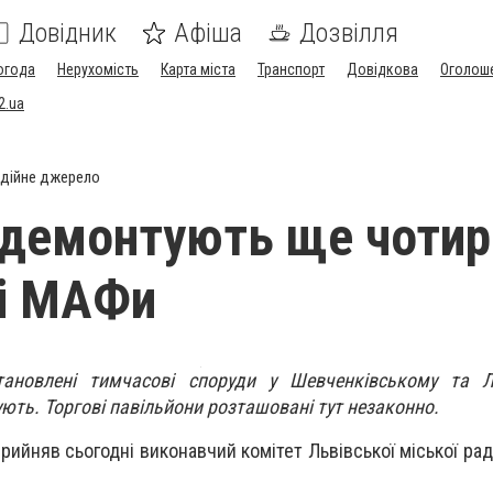
Довідник
Афіша
Дозвілля
огода
Нерухомість
Карта міста
Транспорт
Довідкова
Оголош
2.ua
дійне джерело
 демонтують ще чотир
ні МАФи
тановлені тимчасові споруди у Шевченківському та Л
ть. Торгові павільйони розташовані тут незаконно.
ийняв сьогодні виконавчий комітет Львівської міської рад