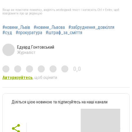
Якщо ви помітили помилку, виділіть необхідний текст і натисніть Ctrl + Enter, щоб
повідомити про це редакцію
#новини_Львів
#новини_Львова
#забруднення_довкілля
#суд
#прокуратура
#штраф_за_сміття
Едуард Гонтовський
Журналіст
0,0
Авторизуйтесь
, щоб оцінити
Діліться цією новиною та підписуйтесь на наші канали