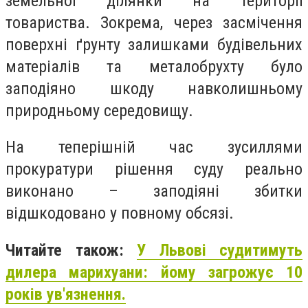
земельної ділянки на території
товариства. Зокрема, через засмічення
поверхні ґрунту залишками будівельних
матеріалів та металобрухту було
заподіяно шкоду навколишньому
природньому середовищу.
На теперішній час зусиллями
прокуратури рішення суду реально
виконано – заподіяні збитки
відшкодовано у повному обсязі.
Читайте також:
У Львові судитимуть
дилера марихуани: йому загрожує 10
років ув'язнення.