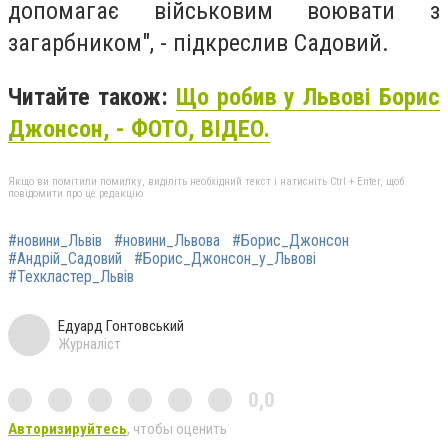
допомагає військовим воювати з
загарбником", - підкреслив Садовий.
Читайте також:
Що робив у Львові Борис
Джонсон, - ФОТО, ВІДЕО.
Якщо ви помітили помилку, виділіть необхідний текст і натисніть Ctrl + Enter, щоб
повідомити про це редакцію
#новини_Львів
#новини_Львова
#Борис_Джонсон
#Андрій_Садовий
#Борис_Джонсон_у_Львові
#Техкластер_Львів
Едуард Гонтовський
Журналіст
0,0
Авторизируйтесь
, чтобы оценить