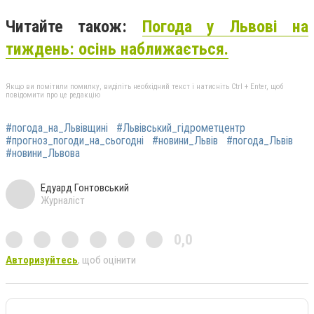
Читайте також:
Погода у Львові на
тиждень: осінь наближається.
Якщо ви помітили помилку, виділіть необхідний текст і натисніть Ctrl + Enter, щоб
повідомити про це редакцію
#погода_на_Львівщині
#Львівський_гідрометцентр
#прогноз_погоди_на_сьогодні
#новини_Львів
#погода_Львів
#новини_Львова
Едуард Гонтовський
Журналіст
0,0
Авторизуйтесь
, щоб оцінити