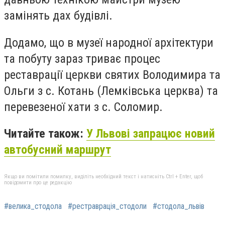
замінять дах будівлі.
Додамо, що в музеї народної архітектури
та побуту зараз триває процес
реставрації церкви святих Володимира та
Ольги з с. Котань (Лемківська церква) та
перевезеної хати з с. Соломир.
Читайте також:
У Львові запрацює новий
автобусний маршрут
Якщо ви помітили помилку, виділіть необхідний текст і натисніть Ctrl + Enter, щоб
повідомити про це редакцію
#велика_стодола
#рестраврація_стодоли
#стодола_львів