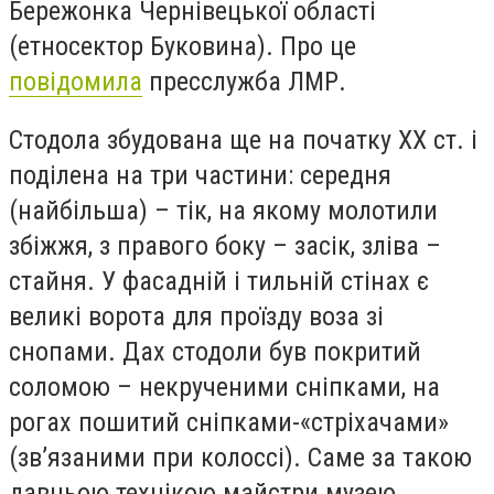
Бережонка Чернівецької області
(етносектор Буковина). Про це
повідомила
пресслужба ЛМР.
Стодола збудована ще на початку XX ст. і
поділена на три частини: середня
(найбільша) – тік, на якому молотили
збіжжя, з правого боку – засік, зліва –
стайня. У фасадній і тильній стінах є
великі ворота для проїзду воза зі
снопами. Дах стодоли був покритий
соломою – некрученими сніпками, на
рогах пошитий сніпками-«стріхачами»
(зв’язаними при колоссі). Саме за такою
давньою технікою майстри музею