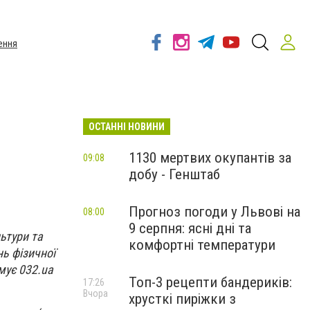
ення
ОСТАННІ НОВИНИ
1130 мертвих окупантів за
09:08
добу - Генштаб
Прогноз погоди у Львові на
08:00
9 серпня: ясні дні та
льтури та
комфортні температури
нь фізичної
мує 032.ua
Топ-3 рецепти бандериків:
17:26
Вчора
хрусткі пиріжки з