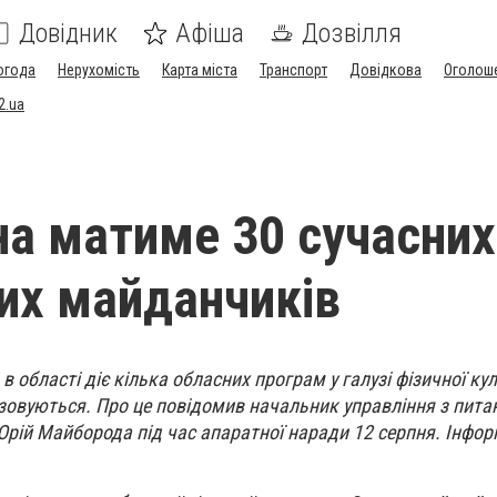
Довідник
Афіша
Дозвілля
огода
Нерухомість
Карта міста
Транспорт
Довідкова
Оголош
2.ua
а матиме 30 сучасних
их майданчиків
в області діє кілька обласних програм у галузі фізичної ку
лізовуються. Про це повідомив начальник управління з пита
Юрій Майборода під час апаратної наради 12 серпня. Інфор