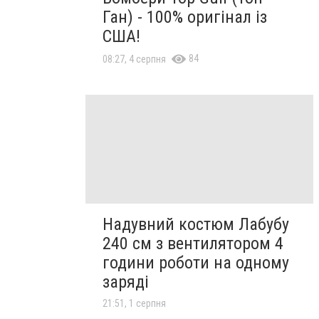
Ган) - 100% оригінал із
США!
84
08:27, 4 серпня
Надувний костюм Лабубу
240 см з вентилятором 4
години роботи на одному
заряді
21:51, 1 серпня