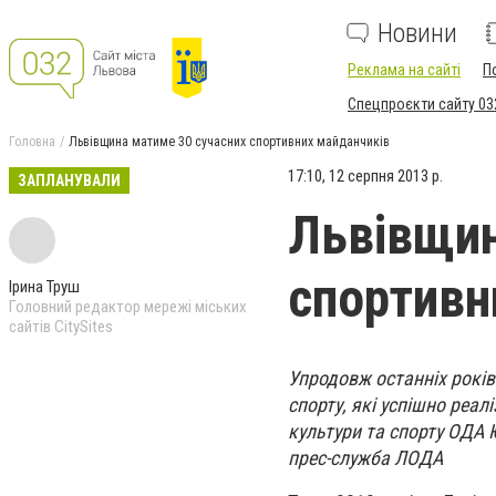
Новини
Реклама на сайті
П
Спецпроєкти сайту 03
Головна
Львівщина матиме 30 сучасних спортивних майданчиків
17:10, 12 серпня 2013 р.
ЗАПЛАНУВАЛИ
Львівщин
спортивн
Ірина Труш
Головний редактор мережі міських
сайтів CitySites
Упродовж останніх років 
спорту, які успішно реа
культури та спорту ОДА 
прес-служба ЛОДА