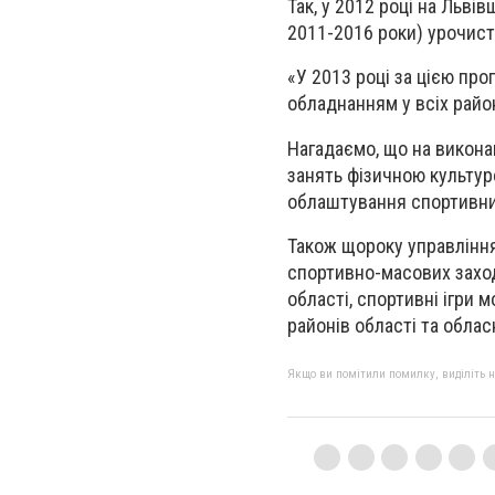
Так, у 2012 році на Льві
2011-2016 роки) урочист
«У 2013 році за цією пр
обладнанням у всіх райо
Нагадаємо, що на викона
занять фізичною культур
облаштування спортивни
Також щороку управління
спортивно-масових заході
області, спортивні ігри 
районів області та обласн
Якщо ви помітили помилку, виділіть нео