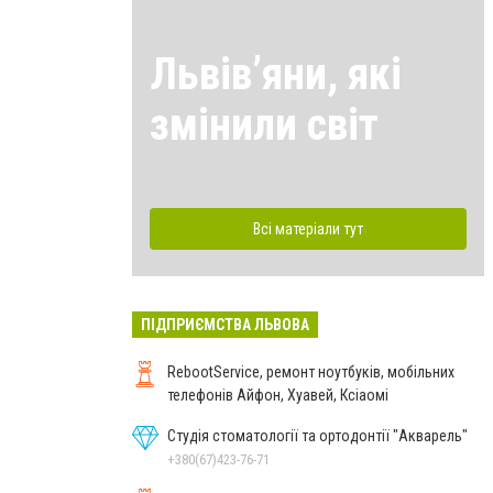
Львівʼяни, які
змінили світ
Всі матеріали тут
ПІДПРИЄМСТВА ЛЬВОВА
RebootService, ремонт ноутбуків, мобільних
телефонів Айфон, Хуавей, Ксіаомі
Студія стоматології та ортодонтії "Акварель"
+380(67)423-76-71