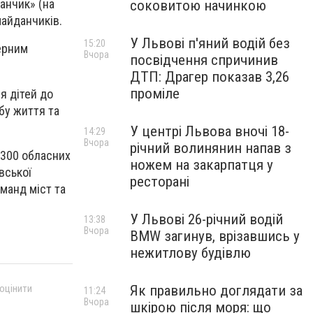
данчик» (на
соковитою начинкою
майданчиків.
У Львові п'яний водій без
15:20
ерним
Вчора
посвідчення спричинив
ДТП: Драгер показав 3,26
проміле
я дітей до
бу життя та
У центрі Львова вночі 18-
14:29
Вчора
річний волинянин напав з
 300 обласних
ножем на закарпатця у
вської
ресторані
оманд міст та
У Львові 26-річний водій
13:38
Вчора
BMW загинув, врізавшись у
нежитлову будівлю
Як правильно доглядати за
 оцінити
11:24
Вчора
шкірою після моря: що