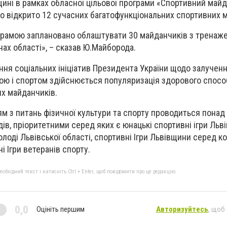
вщині в рамках обласної цільової програми «Спортивний май
о відкрито 12 сучасних багатофункціональних спортивних 
ограмою заплановано облаштувати 30 майданчиків з тренаж
нах області», – сказав Ю.Майборода.
ння соціальних ініціатив Президента України щодо залученн
ою і спортом здійснюється популяризація здорового спосо
х майданчиків.
м з питань фізичної культури та спорту проводиться понад
в, пріоритетними серед яких є юнацькі спортивні ігри Льві
молоді Львівської області, спортивні Ігри Львівщини серед к
і Ігри ветеранів спорту.
бхідний текст і натисніть Ctrl + Enter, щоб повідомити про це редакцію
0,0
Оцініть першим
Авторизуйтесь
, щоб