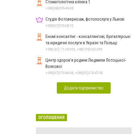
Стоматологічна клініка 1
+380(68)979-49-38
Студія Фотовернісаж, фотопослуги у Львові
+380(67)370-28-13
Еномі консалтінг - консалтингові, бухгалтерські
та юридичні послуги в Україні та Польщі
+380 (67) 71-20-353, +48(739)102-399
Центр здоров'я родини Людмили Лотоцької-
Волкової
+380(67)370-84-04, +380(32)276-47-06
Додати підприємство
ОГОЛОШЕННЯ