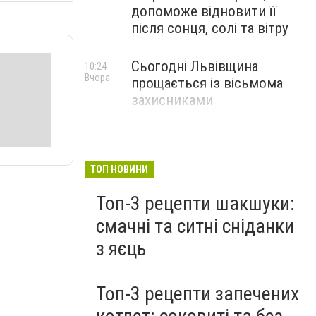
допоможе відновити її
після сонця, солі та вітру
Сьогодні Львівщина
10:24
Вчора
прощається із вісьмома
захисниками
ТОП НОВИНИ
Топ-3 рецепти шакшуки:
смачні та ситні сніданки
з яєць
Топ-3 рецепти запечених