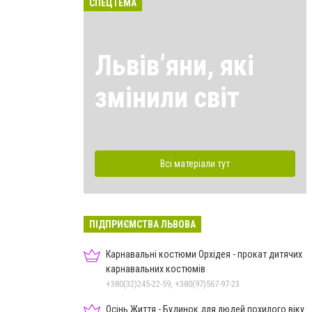
СПЕЦТЕМА
Львівʼяни, які
змінили світ
Всі матеріали тут
ПІДПРИЄМСТВА ЛЬВОВА
Карнавальні костюми Орхідея - прокат дитячих
карнавальних костюмів
+380(32)245-22-59, +380(97)567-97-23
Осінь Життя - Будинок для людей похилого віку