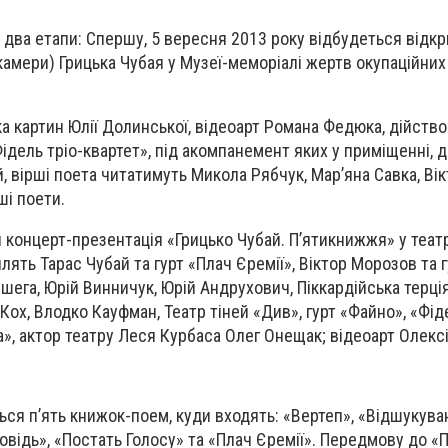
 два етапи: Спершу, 5 вересня 2013 року відбудеться відк
камери) Грицька Чубая у Музеї-меморіалі жертв окупаційни
ка картин Юлії Долинської, відеоарт Романа Федюка, дійство
ідель тріо-квартет», під акомпанемент яких у приміщенні, 
, вірші поета читатимуть Микола Рябчук, Мар’яна Савка, Ві
ші поети.
 концерт-презентація «Грицько Чубай. П’ятикнижжя» у театрі
лять Тарас Чубай та гурт «Плач Єремії», Віктор Морозов та 
шега, Юрій Винничук, Юрій Андрухович, Піккардійська терція
Кох, Влодко Кауфман, Театр тіней «Див», гурт «Файно», «Фід
та», актор театру Леся Курбаса Олег Онещак; відеоарт Олекс
ся п’ять книжок-поем, куди входять: «Вертеп», «Відшукува
повідь», «Постать Голосу» та «Плач Єремії». Передмову до 