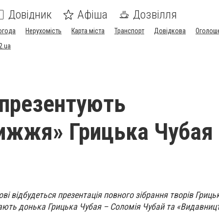
Довідник
Афіша
Дозвілля
огода
Нерухомість
Карта міста
Транспорт
Довідкова
Оголош
2.ua
 презентують
ижжя» Грицька Чубая
ові відбудеться презентація повного зібрання творів Гриць
ають донька Грицька Чубая – Соломія Чубай та «Видавниц