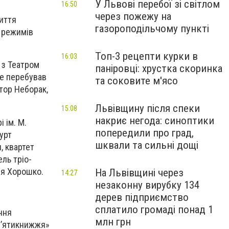
У Львові перебої зі світлом
16:50
через пожежу на
риття
газороподільчому пункті
х режимів
Топ-3 рецепти курки в
16:03
 з Театром
паніровці: хрустка скоринка
де перебував
та соковите м'ясо
ктор Неборак,
Львівщину після спеки
15:08
накриє негода: синоптики
 ім. М.
попередили про град,
гурт
шквали та сильні дощі
, квартет
ель тріо-
ія Хорошко.
На Львівщині через
14:27
незаконну вирубку 134
дерев підприємство
сплатило громаді понад 1
ння
млн грн
«П’ятикнижжя»