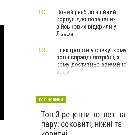
Новий реабілітаційний
13:43
корпус для поранених
військових відкрили у
Львові
Електроліти у спеку: кому
13:06
вони справді потрібні, а
кому достатньо звичайної
води
ТОП НОВИНИ
Топ-3 рецепти котлет на
пару: соковиті, ніжні та
корисні