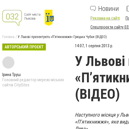
Новини
Реклама на сайті
П
Спецпроєкти сайту 03
Головна
У Львові презентують «П’ятикнижжя» Грицька Чубая (ВІДЕО)
14:07, 1 серпня 2013 р.
АВТОРСЬКИЙ ПРОЕКТ
У Львові
«П’ятикн
Ірина Труш
Головний редактор мережі міських
сайтів CitySites
(ВІДЕО)
Наступного місяця у Льв
«П’ятикнижжя», яке вид
Лева».