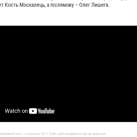
т Кость Москалець, а післямову – Олег Лишега.
бхідний текст і натисніть Ctrl + Enter, щоб повідомити про це редакцію