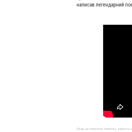
написав легендарний пое
Якщо ви помітили помилку, виділіть нео