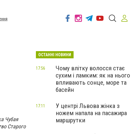
ення
ОСТАННІ НОВИНИ
Чому влітку волосся стає
17:56
сухим і ламким: як на нього
впливають сонце, море та
басейн
У центрі Львова жінка з
17:11
ножем напала на пасажира
ка Чубая
маршрутки
тво Старого