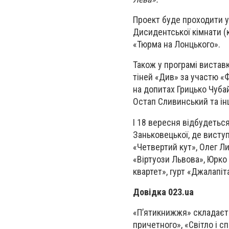
Проект буде проходити у
Дисидентської кімнати (
«Тюрма на Лонцького».
Також у програмі вистав
тіней «Див» за участю «Ф
на допитах Грицько Чубай
Остап Сливинський та ін
І 18 вересня відбудеться
Заньковецької, де виступ
«Четвертий кут», Олег Ли
«Віртуози Львова», Юрко 
квартет», гурт «Джалапі
Довідка 023.ua
«П’ятикнижжя» складаєть
причетного», «Світло і с