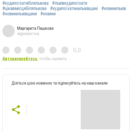
#кудипоїхатибіляльвова
#львівкудипоїхати
#цікавімісцябіляльвова
#кудипоїхатинальвівщині
#новинильвів
#новинильвівщини
#новини
Маргарита Пашкова
журналістка
0,0
Авторизируйтесь
, чтобы оценить
Діліться цією новиною та підписуйтесь на наші канали