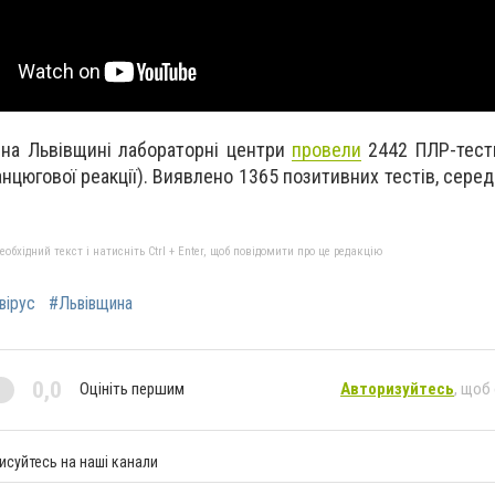
я на Львівщині лабораторні центри
провели
2442 ПЛР-тест
цюгової реакції). Виявлено 1365 позитивних тестів, серед 
бхідний текст і натисніть Ctrl + Enter, щоб повідомити про це редакцію
вірус
#Львівщина
0,0
Оцініть першим
Авторизуйтесь
, щоб
исуйтесь на наші канали