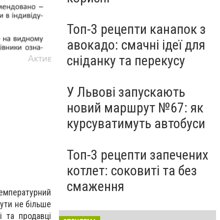
Топ-3 рецепти канапок з
авокадо: смачні ідеї для
сніданку та перекусу
Протокол роботи для закладів громадського харч
Фото: пресслужби Львівської міськради
У Львові запускають
новий маршрут №67: як
курсуватимуть автобуси
Топ-3 рецепти запечених
котлет: соковиті та без
смаження
емпературний
бути не більше
і та продавці