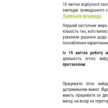
16 квітня відбулося зас
закладів громадського 
Львівської міськради
.
Перший заступник мера 
кількість тих, кого випис
ухвалили рішення щодо 
послаблення карантинни
Із 19 квітня роботу 
діяльність
літніх май
протоколом
.
Працювати літні майд
дотриманням вимог. Йде
мають працювати за дво
масці; на вході на терит