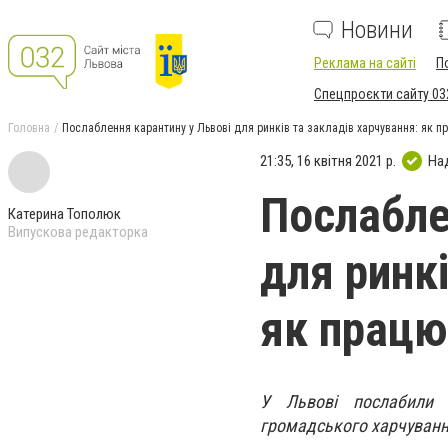
Новини
Реклама на сайті
П
Спецпроєкти сайту 03
Головна
Послаблення карантину у Львові для ринків та закладів харчування: як п
21:35, 16 квітня 2021 р.
На
Послабле
Катерина Тополюк
Випускова редакторка
для ринкі
як прац
У Львові послабили 
громадського харчуван