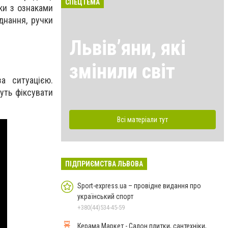
СПЕЦТЕМА
ки з ознаками
днання, ручки
Львівʼяни, які
змінили світ
а ситуацією.
уть фіксувати
Всі матеріали тут
ПІДПРИЄМСТВА ЛЬВОВА
Sport-express.ua – провідне видання про
український спорт
+380(44)534-45-59
Керама Маркет - Салон плитки, сантехніки,