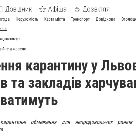
Довідник
Афіша
Дозвілля
огода
Нерухомість
Карта міста
Транспорт
Довідкова
Оголош
2.ua
рацюватимуть
дійне джерело
ння карантину у Львов
в та закладів харчува
юватимуть
карантинні обмеження для непродовольчих ринків 
ня.