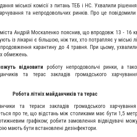
ідання міської комісії з питань ТЕБ і НС. Ухвалили рішен
харчування та непродовольчих ринків. Про це повідомили
міста Андрій Москаленко пояснив, що впродовж 13 - 16 кв
ують із лікарні є більшою, ніж тих, хто потрапляє у міські л
продовження карантину до 4 травня. При цьому, ухвалил
х обмежень.
можуть відновити
роботу непродовольчі ринки, а так
данчиків та терас закладів громадського харчуванн
Робота літніх майданчиків та терас
анчики та тераси закладів громадського харчуванн
ться про те, що
відстань між столиками має бути 1,5 метр
тижневим графіком; робити замовлення відвідувачі можу
орію мають бути встановлені дезінфектори.