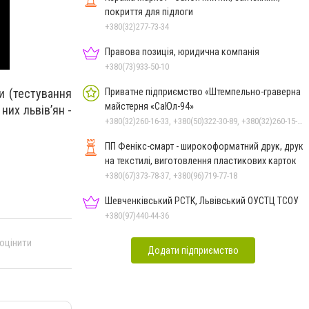
покриття для підлоги
+380(32)277-73-34
Правова позиція, юридична компанія
+380(73)933-50-10
Приватне підприємство «Штемпельно-граверна
и (тестування
майстерня «СаЮл-94»
них львів’ян -
+380(32)260-16-33, +380(50)322-30-89, +380(32)260-15-33, +380(32)260-13-26
ПП Фенікс-смарт - широкоформатний друк, друк
на текстилі, виготовлення пластикових карток
+380(67)373-78-37, +380(96)719-77-18
Шевченківський РСТК, Львівський ОУСТЦ ТСОУ
+380(97)440-44-36
 оцінити
Додати підприємство