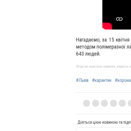
Нагадаємо, за 15 квітн
методом полімеразної лан
643 людей.
Якщо ви помітили помилку, виділіть нео
#Львів
#карантин
#корона
Діліться цією новиною та підп