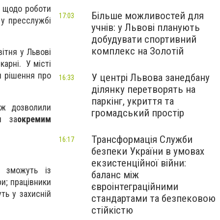
ня щодо роботи
Більше можливостей для
17:03
 у пресслужбі
учнів: у Львові планують
добудувати спортивний
комплекс на Золотій
ітня у Львові
ікарні. У місті
и рішення про
У центрі Львова занедбану
16:33
ділянку перетворять на
паркінг, укриття та
ож дозволили
громадський простір
я за
окремим
Трансформація Служби
16:17
безпеки України в умовах
екзистенційної війни:
я зможуть із
баланс між
и; працівники
євроінтеграційними
ть у захисній
стандартами та безпековою
стійкістю