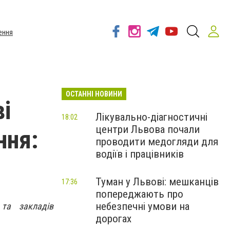
ення
ОСТАННІ НОВИНИ
і
Лікувально-діагностичні
18:02
центри Львова почали
ння:
проводити медогляди для
водіїв і працівників
Туман у Львові: мешканців
17:36
попереджають про
небезпечні умови на
та закладів
дорогах