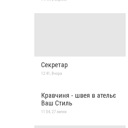
Секретар
12:41, Вчора
Кравчиня - швея в ательє
Ваш Стиль
11:04, 27 липня