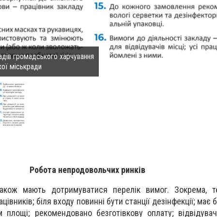
адів громадського харчування
кої міськради
Робота непродовольчих ринків
акож мають дотримуватися перелік вимог. Зокрема, т
ацівників; біля входу повинні бути станції дезінфекції; має 
 площі; рекомендовано безготівкову оплату; відвідувач