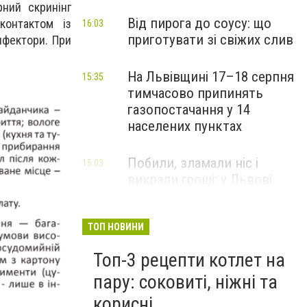
ний скринінг
Від пирога до соусу: що
контактом із
16:03
приготувати зі свіжих слив
нфектори. При
На Львівщині 17–18 серпня
15:35
тимчасово припинять
газопостачання у 14
населених пунктах
Побили, зламали ніс і
15:03
викрали гроші: у Львові
затримали підозрюваних у
розбої
ТОП НОВИНИ
Топ-3 рецепти котлет на
пару: соковиті, ніжні та
корисні