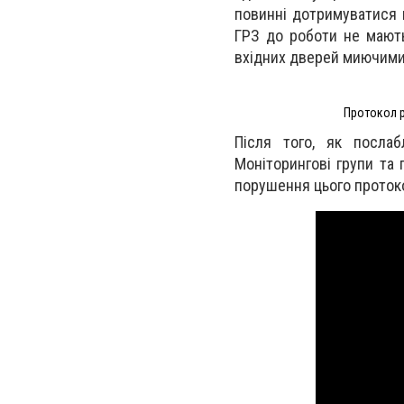
повинні дотримуватися к
ГРЗ до роботи не мають
вхідних дверей миючими
Протокол р
Після того, як послаб
Моніторингові групи та
порушення цього протокол