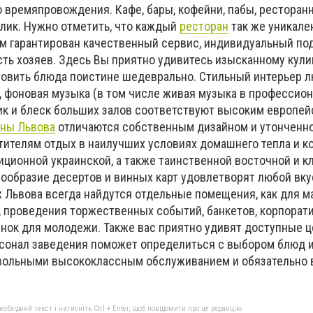
о времяпровождения. Кафе, бары, кофейни, пабы, ресторан
лик. Нужно отметить, что каждый
ресторан
так же уникален
ам гарантирован качественный сервис, индивидуальный по
ть хозяев. Здесь Вы приятно удивитесь изысканному кул
товить блюда поистине шедеврально. Стильный интерьер 
, фоновая музыка (в том числе живая музыка в профессио
шик и блеск больших залов соответствуют высоким европе
аны Львова
отличаются собственным дизайном и утонченн
тителям отдых в наилучших условиях домашнего тепла и к
ционной украинской, а также таинственной восточной и к
ообразие десертов и винных карт удовлетворят любой вку
 Львова всегда найдутся отдельные помещения, как для ма
, проведения торжественных событий, банкетов, корпорат
нок для молодежи. Также вас приятно удивят доступные ц
онал заведения поможет определиться с выбором блюд и
овольными высококлассным обслуживанием и обязательно 
бхідний текст і натисніть Ctrl + Enter, щоб повідомити про це редакцію