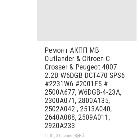
Ремонт АКПП MB
Outlander & Citroen C-
Crosser & Peugeot 4007
2.2D W6DGB DCT470 SPS6
#2231W6 #2001F5 #
2500A677, W6DGB-4-23A,
2300A071, 2800A135,
2502A042 , 2513A040,
2640A088, 2509A011,
2920A233
2
11:01, 31 липня