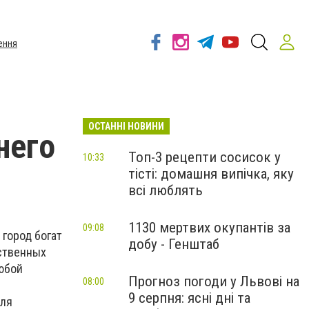
ення
ОСТАННІ НОВИНИ
него
Топ-3 рецепти сосисок у
10:33
тісті: домашня випічка, яку
всі люблять
1130 мертвих окупантів за
09:08
город богат
добу - Генштаб
ственных
любой
Прогноз погоди у Львові на
08:00
9 серпня: ясні дні та
для