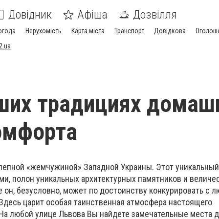
Довідник
Афіша
Дозвілля
огода
Нерухомість
Карта міста
Транспорт
Довідкова
Оголош
2.ua
ших традициях домаш
омфорта
лепной «жемчужиной» Западной Украины. Этот уникальный 
и, полон уникальных архитектурных памятников и величе
е он, безусловно, может по достоинству конкурировать с 
Здесь царит особая таинственная атмосфера настоящего
 На любой улице Львова Вы найдете замечательные места 