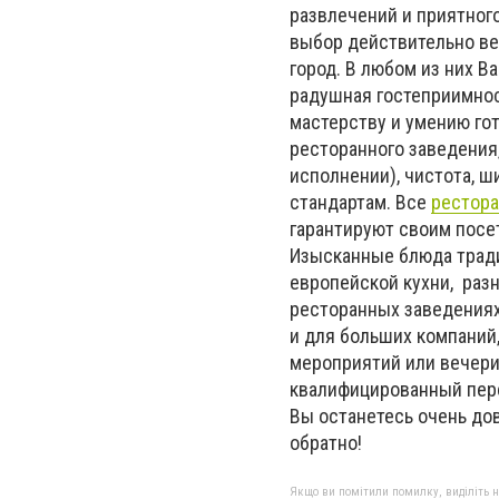
развлечений и приятног
выбор действительно ве
город. В любом из них В
радушная гостеприимнос
мастерству и умению го
ресторанного заведения
исполнении), чистота, 
стандартам. Все
рестор
гарантируют своим посе
Изысканные блюда тради
европейской кухни, разн
ресторанных заведениях
и для больших компаний
мероприятий или вечери
квалифицированный перс
Вы останетесь очень д
обратно!
Якщо ви помітили помилку, виділіть нео