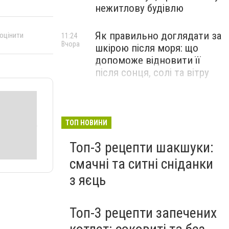
нежитлову будівлю
Як правильно доглядати за
 оцінити
11:24
Вчора
шкірою після моря: що
допоможе відновити її
після сонця, солі та вітру
ТОП НОВИНИ
Топ-3 рецепти шакшуки:
смачні та ситні сніданки
з яєць
Топ-3 рецепти запечених