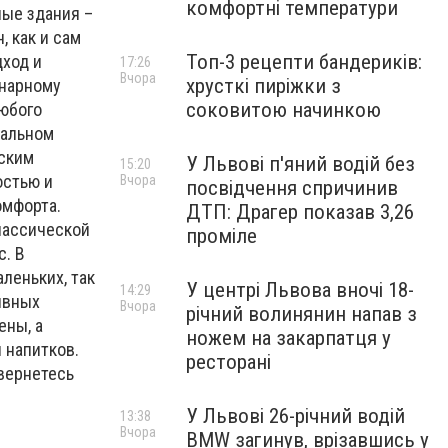
комфортні температури
ные здания –
, как и сам
Топ-3 рецепти бандериків:
дход и
17:26
Вчора
хрусткі пиріжки з
инарному
соковитою начинкою
любого
нальном
йским
У Львові п'яний водій без
15:20
остью и
Вчора
посвідчення спричинив
омфорта.
ДТП: Драгер показав 3,26
лассической
проміле
с. В
леньких, так
У центрі Львова вночі 18-
14:29
ивных
Вчора
річний волинянин напав з
ены, а
ножем на закарпатця у
 напитков.
ресторані
вернетесь
У Львові 26-річний водій
13:38
Вчора
BMW загинув, врізавшись у