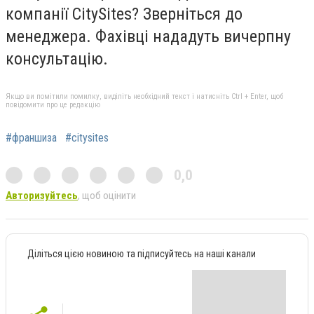
компанії CitySites? Зверніться до
менеджера. Фахівці нададуть вичерпну
консультацію.
Якщо ви помітили помилку, виділіть необхідний текст і натисніть Ctrl + Enter, щоб
повідомити про це редакцію
#франшиза
#citysites
0,0
Авторизуйтесь
, щоб оцінити
Діліться цією новиною та підписуйтесь на наші канали