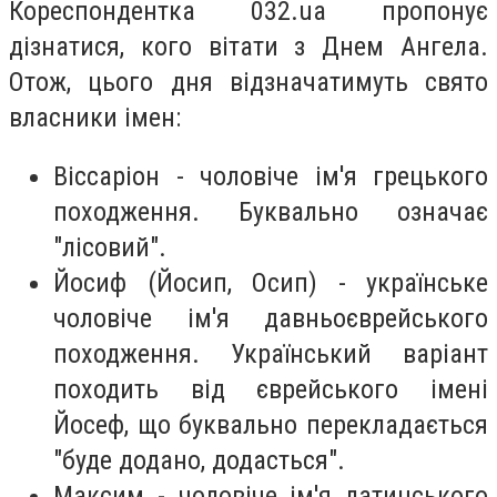
Кореспондентка 032.ua пропонує
дізнатися, кого вітати з Днем Ангела.
Отож, цього дня відзначатимуть свято
власники імен:
Віссаріон - чоловіче ім'я грецького
походження. Букваль­но означає
"лісовий".
Йосиф (Йосип, Осип) - українське
чоловіче ім'я давньоєврейського
походження. Український варіант
походить від єврейського імені
Йосеф, що буквально перекладається
"буде додано, додасться".
Максим - чоловіче ім'я латинського