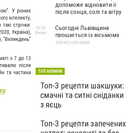
допоможе відновити її
ою". У різних
після сонця, солі та вітру
ого інтелекту,
такі стрічки:
Сьогодні Львівщина
10:24
020, Україна),
Вчора
прощається із вісьмома
), "Великдень"
захисниками
аті з 7 до 13
стивалю після
ТОП НОВИНИ
йн та частина
Топ-3 рецепти шакшуки:
ОТО
смачні та ситні сніданки
з яєць
Топ-3 рецепти запечених