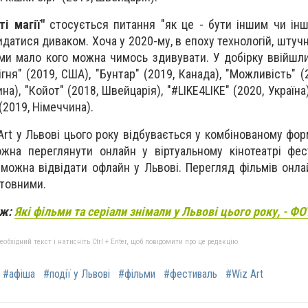
ті магії"
стосується питання "як це - бути іншим чи інш
датися диваком. Хоча у 2020-му, в епоху технологій, штучн
ами мало кого можна чимось здивувати. У добірку ввійшли 
ня" (2019, США), "Бунтар" (2019, Канада), "Можливість" (2
ина), "Койот" (2018, Швейцарія), "
#LIKE4LIKE" (2020, Україна
 (2019, Німеччина).
rt у Львові цього року відбувається у комбінованому форм
ожна переглянути онлайн у віртуальному кінотеатрі фе
ї можна відвідати офлайн у Львові. Перегляд фільмів онла
штовними.
ож:
Які фільми та серіали знімали у Львові цього року, - Ф
бхідний текст і натисніть Ctrl + Enter, щоб повідомити про це редакцію
#афіша
#події у Львові
#фільми
#фестиваль
#Wiz Art