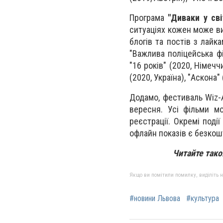
Програма
"Диваки у сві
ситуаціях кожен може ви
блогів та постів з лайк
"Важлива поліцейська фіг
"16 років" (2020, Німечч
(2020, Україна), "Аскона"
Додамо, фестиваль Wiz-A
вересня. Усі фільми м
реєстрації. Окремі поді
офлайн показів є безко
Читайте так
Якщо ви помітили помилку, виділіть нео
#новини Львова
#культура