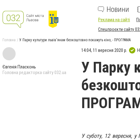
Новини
Реклама на сайті
П
Спецпроєкти сайту 03
Головна
У Парку культури львів'янам безкоштовно покажуть кіно, - ПРОГРАМА
14:04, 11 вересня 2020 р.
Н
У Парку 
Євгенія Пласконь
Головна редакторка сайту 032.ua
безкошто
ПРОГРА
У суботу, 12 вересня, 