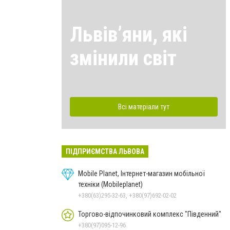
Львівʼяни, які
змінили світ
Всі матеріали тут
ПІДПРИЄМСТВА ЛЬВОВА
Mobile Planet, Інтернет-магазин мобільної
техніки (Mobileplanet)
+380(63)295-32-63, +380(97)692-02-02
Торгово-відпочинковий комплекс "Південний"
+380(97)095-12-96