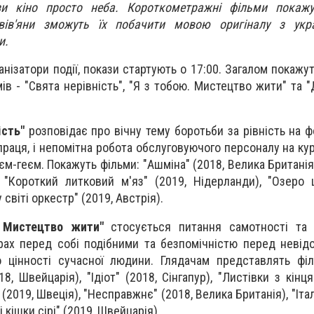
зи кіно просто неба. Короткометражні фільми покаж
ьвів'яни зможуть їх побачити мовою оригіналу з укр
и.
анізатори події, покази стартують о 17:00. Загалом покажу
в - "Свята нерівність", "Я з тобою. Мистецтво жити" та "
ість"
розповідає про вічну тему боротьби за рівність на ф
 праця, і непомітна робота обслуговуючого персоналу на кур
єм-геєм. Покажуть фільми: "Ашміна" (2018, Велика Британія
, "Короткий литковий м'яз" (2019, Нідерланди), "Озеро 
світі оркестр" (2019, Австрія).
 Мистецтво жити"
стосується питання самотності та 
трах перед собі подібними та безпомічністю перед невід
о цінності сучасної людини. Глядачам представлять фі
8, Швейцарія), "Ідіот" (2018, Сінгапур), "Листівки з кінця
 (2019, Швеція), "Несправжнє" (2018, Велика Британія), "Італ
сі кішки сірі" (2019, Швейцарія).