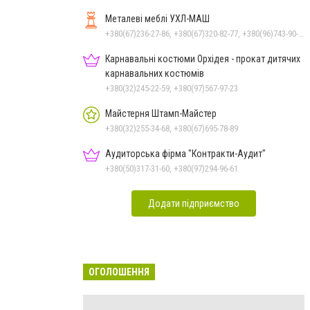
Металеві меблі УХЛ-МАШ
+380(67)236-27-86, +380(67)320-82-77, +380(96)743-90-04, +380(32)247-55-00
Карнавальні костюми Орхідея - прокат дитячих
карнавальних костюмів
+380(32)245-22-59, +380(97)567-97-23
Майстерня Штамп-Майстер
+380(32)255-34-68, +380(67)695-78-89
Аудиторська фірма "Контракти-Аудит"
+380(50)317-31-60, +380(97)294-96-61
Додати підприємство
ОГОЛОШЕННЯ