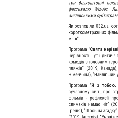
три безкоштовні пока
фестивалю Wiz-Art. Л
англійськими субтитрам
Як розповіли 032.ua орг
короткометражних фільмі
магії".
Програма
"Свята нерівн
нерівності. Тут і дитяча
комедія з головним геро
пляжів" (2019, Канада)
Німеччина), "Найліпший у 
Програма
"Я з тобою.
сучасному світі, про с
фільмів - рефлексії пр
слимаків немає ніг" (201
Греція), "Щось на згадку"
(2019, Австрія), "Уночі в