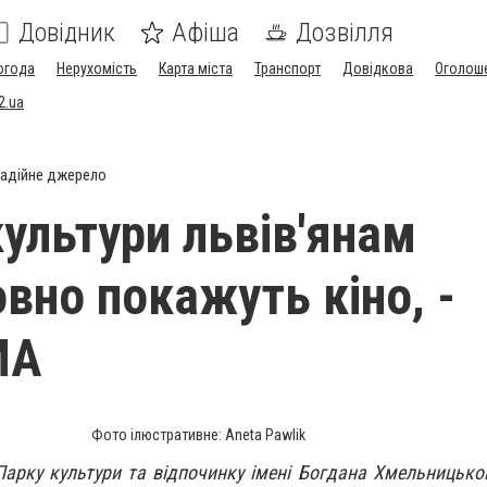
Довідник
Афіша
Дозвілля
огода
Нерухомість
Карта міста
Транспорт
Довідкова
Оголош
2.ua
адійне джерело
культури львів'янам
вно покажуть кіно, -
МА
Фото ілюстративне: Aneta Pawlik
у Парку культури та відпочинку імені Богдана Хмельницьк