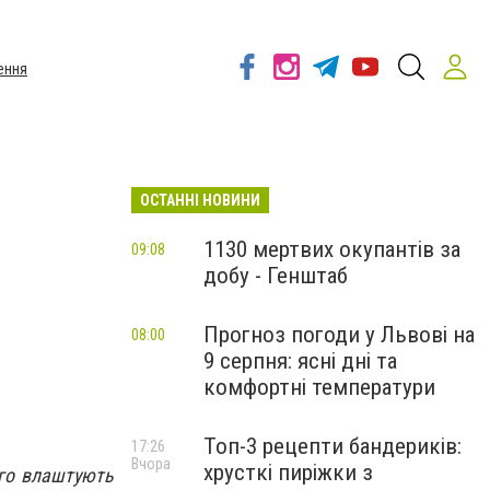
ення
ОСТАННІ НОВИНИ
1130 мертвих окупантів за
09:08
добу - Генштаб
Прогноз погоди у Львові на
08:00
9 серпня: ясні дні та
комфортні температури
Топ-3 рецепти бандериків:
17:26
Вчора
хрусткі пиріжки з
ого влаштують