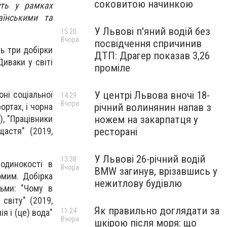
соковитою начинкою
уть у рамках
аїнськими та
У Львові п'яний водій без
15:20
Вчора
посвідчення спричинив
ть три добірки
ДТП: Драгер показав 3,26
Диваки у світі
проміле
У центрі Львова вночі 18-
оні соціальної
14:29
Вчора
річний волинянин напав з
ортах, і чорна
ножем на закарпатця у
), "Працівники
ресторані
щастя" (2019,
У Львові 26-річний водій
13:38
одинокості в
Вчора
BMW загинув, врізавшись у
омим. Добірка
нежитлову будівлю
льми: "Чому в
 світу" (2019,
Як правильно доглядати за
11:24
ія і (це) вода"
Вчора
шкірою після моря: що