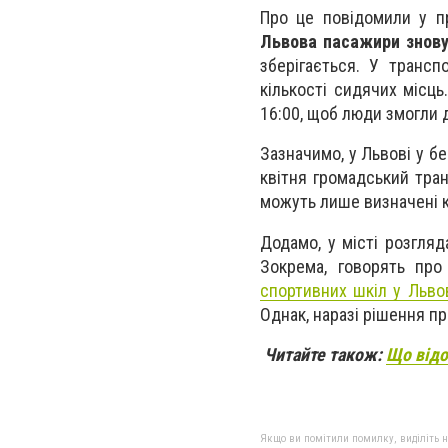
Про це повідомили у пр
Львова пасажири знову
зберігається. У трансп
кількості сидячих місць
16:00, щоб люди змогли д
Зазначимо, у Львові у бе
квітня громадський тра
можуть лише визначені ка
Додамо, у місті розгля
Зокрема, говорять пр
спортивних шкіл у Львов
Однак, наразі рішення п
Читайте також:
Що відо
Якщо ви помітили помилку, виділіть нео