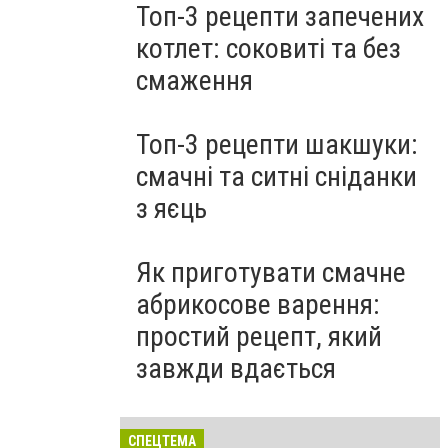
Топ-3 рецепти запечених
котлет: соковиті та без
смаження
Топ-3 рецепти шакшуки:
смачні та ситні сніданки
з яєць
Як приготувати смачне
абрикосове варення:
простий рецепт, який
завжди вдається
СПЕЦТЕМА