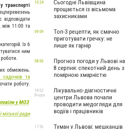
Сьогодні Львівщина
10:24
у транспорті
прощається із вісьмома
пецперевезень
захисниками
є відповідати
 між 11:00 та
Топ-3 рецепти, як смачно
09:09
приготувати гречку: не
атегорій. Із 6
лише як гарнір
стуватися ним
з роботи.
Прогноз погоди у Львові на
08:00
8 серпня: спекотний день з
них обмежень.
помірною хмарністю
, садочків та
очати роботу.
Лікувально-діагностичні
18:02
Вчора
центри Львова почали
зповіли у МОЗ
проводити медогляди для
водіїв і працівників
ї міської ради
Туман у Львові: мешканців
17:36