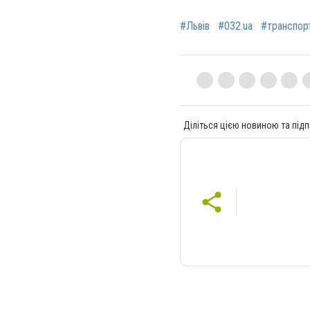
#Львів
#032.ua
#транспор
Діліться цією новиною та підп