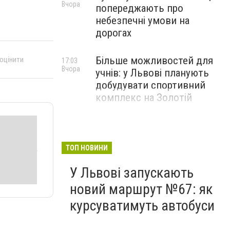
Вчора
попереджають про
небезпечні умови на
дорогах
Більше можливостей для
 оцінити
17:03
Вчора
учнів: у Львові планують
добудувати спортивний
комплекс на Золотій
ТОП НОВИНИ
У Львові запускають
новий маршрут №67: як
курсуватимуть автобуси