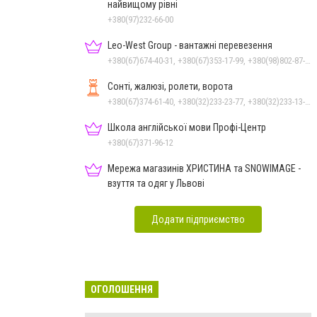
найвищому рівні
+380(97)232-66-00
Leo-West Group - вантажні перевезення
+380(67)674-40-31, +380(67)353-17-99, +380(98)802-87-83, 38 (032) 236-70-90
Сонті, жалюзі, ролети, ворота
+380(67)374-61-40, +380(32)233-23-77, +380(32)233-13-60
Школа англійської мови Профі-Центр
+380(67)371-96-12
Мережа магазинів ХРИСТИНА та SNOWIMAGE -
взуття та одяг у Львові
Додати підприємство
ОГОЛОШЕННЯ