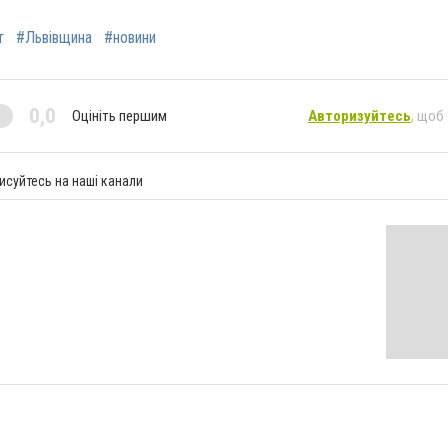
т
#Львівщина
#новини
0,0
Оцініть першим
Авторизуйтесь
, щоб
исуйтесь на наші канали