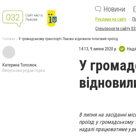
Новини
Реклама на сайті
П
Спецпроєкти сайту 03
Головна
У громадському транспорті Львова відновили пільговий проїзд
14:13, 9 липня 2020 р.
Наді
У громад
Катерина Тополюк
Випускова редакторка
відновил
8 липня на засіданні мі
проїзд у громадському т
надалі працюватиме у р