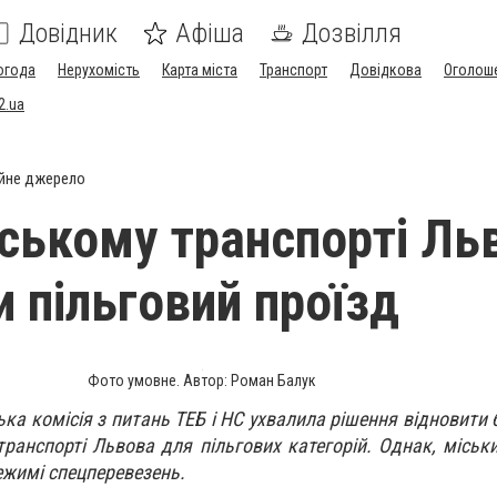
Довідник
Афіша
Дозвілля
огода
Нерухомість
Карта міста
Транспорт
Довідкова
Оголош
2.ua
йне джерело
ському транспорті Ль
и пільговий проїзд
Фото умовне. Автор: Роман Балук
ська комісія з питань ТЕБ і НС ухвалила рішення відновит
ранспорті Львова для пільгових категорій. Однак, міськи
ежимі спецперевезень.