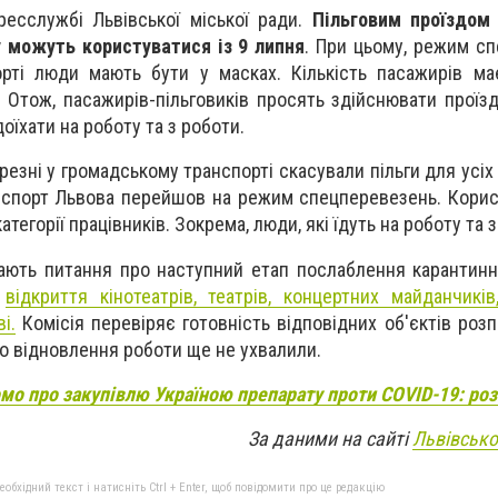
есслужбі Львівської міської ради.
Пільговим проїздом 
 можуть користуватися із 9 липня
. При цьому, режим с
орті люди мають бути у масках. Кількість пасажирів ма
. Отож, пасажирів-пільговиків просять здійснювати проїзд
оїхати на роботу та з роботи.
резні у громадському транспорті скасували пільги для усіх к
нспорт Львова перейшов на режим спецперевезень. Кори
тегорії працівників. Зокрема, люди, які їдуть на роботу та 
дають питання про наступний етап послаблення карантин
о
відкриття
кінотеатрів, театрів, концертних майданчиків
і.
Комісія перевіряє готовність відповідних об'єктів розп
ро відновлення роботи ще не ухвалили.
мо про закупівлю Україною препарату проти COVID-19: ро
За даними на сайті
Львівсько
бхідний текст і натисніть Ctrl + Enter, щоб повідомити про це редакцію