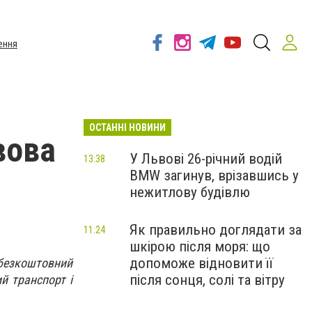
ення
ОСТАННІ НОВИНИ
вова
У Львові 26-річний водій
13:38
BMW загинув, врізавшись у
нежитлову будівлю
Як правильно доглядати за
11:24
шкірою після моря: що
допоможе відновити її
и безкоштовний
після сонця, солі та вітру
й транспорт і