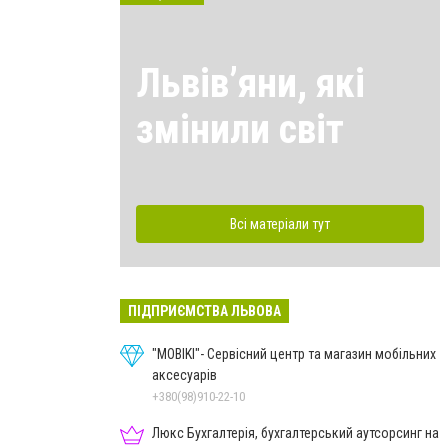
Львівʼяни, які
змінили світ
Всі матеріали тут
ПІДПРИЄМСТВА ЛЬВОВА
"MOBIKI"- Сервісний центр та магазин мобільних
аксесуарів
+380(98)910-22-10
Люкс Бухгалтерія, бухгалтерський аутсорсинг на