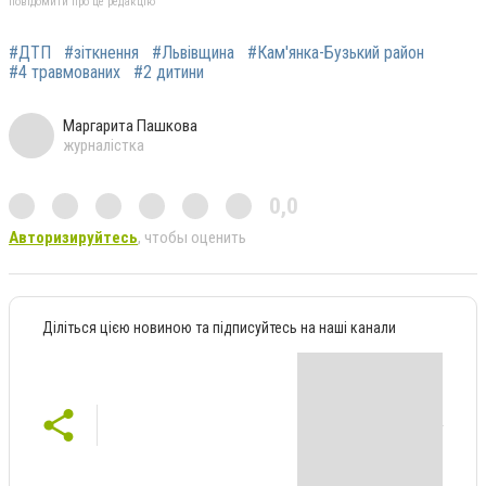
повідомити про це редакцію
#ДТП
#зіткнення
#Львівщина
#Кам'янка-Бузький район
#4 травмованих
#2 дитини
Маргарита Пашкова
журналістка
0,0
Авторизируйтесь
, чтобы оценить
Діліться цією новиною та підписуйтесь на наші канали