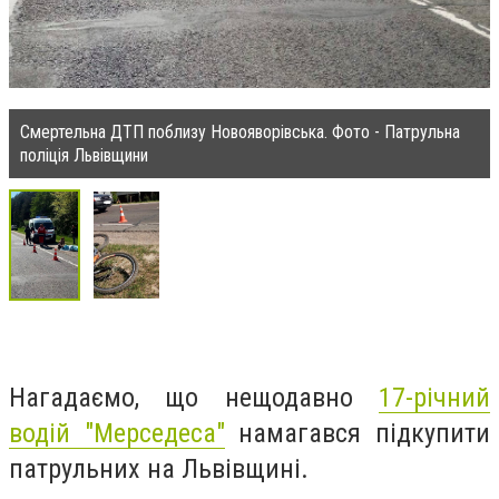
Смертельна ДТП поблизу Новояворівська. Фото - Патрульна
поліція Львівщини
Нагадаємо, що нещодавно
17-річний
водій "Мерседеса"
намагався підкупити
патрульних на Львівщині.