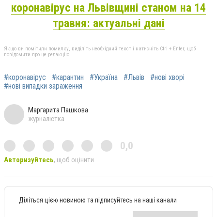
коронавірус на Львівщині станом на 14
травня: актуальні дані
Якщо ви помітили помилку, виділіть необхідний текст і натисніть Ctrl + Enter, щоб
повідомити про це редакцію
#коронавірус
#карантин
#Україна
#Львів
#нові хворі
#нові випадки зараження
Маргарита Пашкова
журналістка
0,0
Авторизуйтесь
, щоб оцінити
Діліться цією новиною та підписуйтесь на наші канали