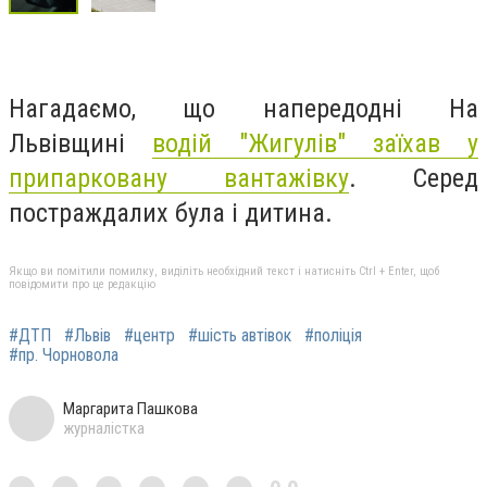
Нагадаємо, що напередодні
На
Львівщині
водій "Жигулів" заїхав у
припарковану вантажівку
. Серед
постраждалих була і дитина.
Якщо ви помітили помилку, виділіть необхідний текст і натисніть Ctrl + Enter, щоб
повідомити про це редакцію
#ДТП
#Львів
#центр
#шість автівок
#поліція
#пр. Чорновола
Маргарита Пашкова
журналістка