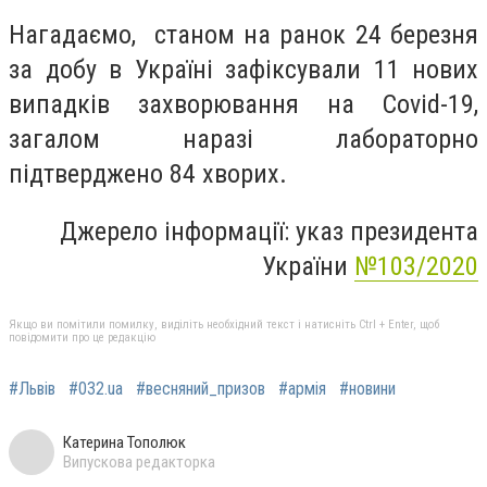
Нагадаємо, станом на ранок 24 березня
за добу в Україні зафіксували 11 нових
випадків захворювання на Covid-19,
загалом наразі лабораторно
підтверджено 84 хворих.
Джерело інформації: указ президента
України
№103/2020
Якщо ви помітили помилку, виділіть необхідний текст і натисніть Ctrl + Enter, щоб
повідомити про це редакцію
#Львів
#032.ua
#весняний_призов
#армія
#новини
Катерина Тополюк
Випускова редакторка