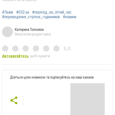
повідомити про це редакцію
#Львів
#032.ua
#перехід_на_літній_час
#переведення_стрілок_годинників
#новини
Катерина Тополюк
Випускова редакторка
0,0
Авторизуйтесь
, щоб оцінити
Діліться цією новиною та підписуйтесь на наші канали