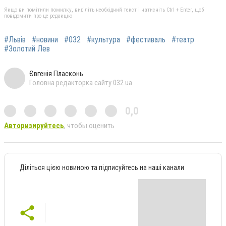
Якщо ви помітили помилку, виділіть необхідний текст і натисніть Ctrl + Enter, щоб
повідомити про це редакцію
#Львів
#новини
#032
#культура
#фестиваль
#театр
#Золотий Лев
Євгенія Пласконь
Головна редакторка сайту 032.ua
0,0
Авторизируйтесь
, чтобы оценить
Діліться цією новиною та підписуйтесь на наші канали