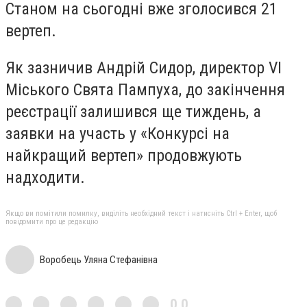
Станом на сьогодні вже зголосився 21
вертеп.
Як зазничив Андрій Сидор, директор VI
Міського Свята Пампуха, до закінчення
реєстрації залишився ще тиждень, а
заявки на участь у «Конкурсі на
найкращий вертеп» продовжують
надходити.
Якщо ви помітили помилку, виділіть необхідний текст і натисніть Ctrl + Enter, щоб
повідомити про це редакцію
Воробець Уляна Стефанівна
0,0