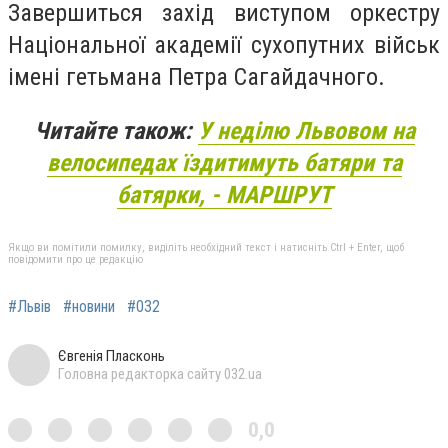
Завершиться захід виступом оркестру
Національної академії сухопутних військ
імені гетьмана Петра Сагайдачного.
Читайте також:
У неділю Львовом на
велосипедах їздитимуть батяри та
батярки, - МАРШРУТ
Якщо ви помітили помилку, виділіть необхідний текст і натисніть Ctrl + Enter, щоб
повідомити про це редакцію
#Львів
#новини
#032
Євгенія Пласконь
Головна редакторка сайту 032.ua
0,0