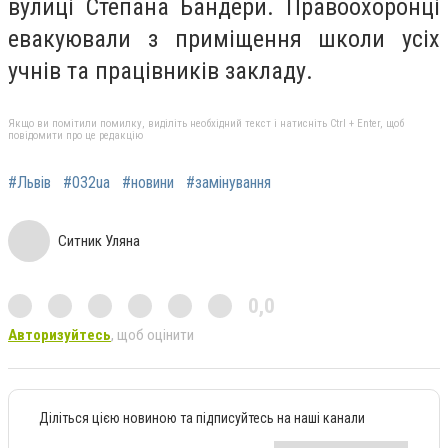
вулиці Степана Бандери.
Правоохоронці
евакуювали з приміщення школи усіх
учнів та працівників закладу
.
Якщо ви помітили помилку, виділіть необхідний текст і натисніть Ctrl + Enter, щоб
повідомити про це редакцію
#Львів
#032ua
#новини
#замінування
Ситник Уляна
0,0
Авторизуйтесь
, щоб оцінити
Діліться цією новиною та підписуйтесь на наші канали