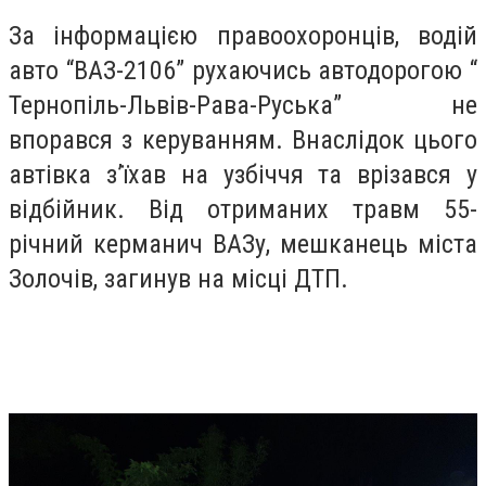
За інформацією правоохоронців, водій
авто “ВАЗ-2106” рухаючись автодорогою “
Тернопіль-Львів-Рава-Руська” не
впорався з керуванням. Внаслідок цього
автівка з’їхав на узбіччя та врізався у
відбійник. Від отриманих травм 55-
річний керманич ВАЗу, мешканець міста
Золочів, загинув на місці ДТП.