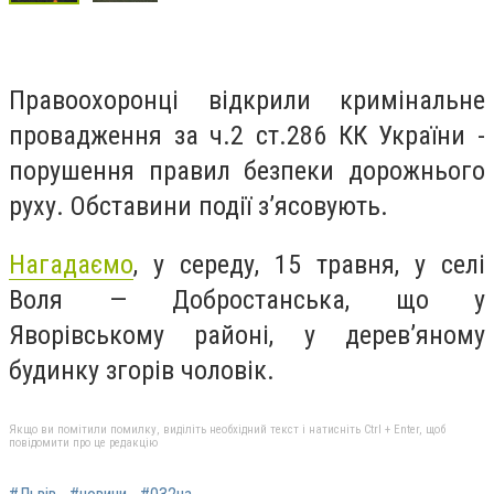
Правоохоронці відкрили
кримінальне
провадження за ч.2 ст.286 КК України -
порушення правил безпеки дорожнього
руху. Обставини події з’ясовують.
Нагадаємо
, у середу, 15 травня, у селі
Воля — Добростанська, що у
Яворівському районі, у дерев’яному
будинку згорів чоловік.
Якщо ви помітили помилку, виділіть необхідний текст і натисніть Ctrl + Enter, щоб
повідомити про це редакцію