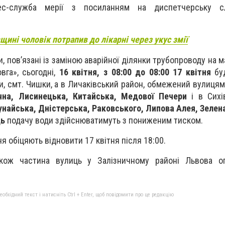
ес-служба мерії з посиланням на д
испетчерську 
щині чоловік потрапив до лікарні через укус змії
, пов’язані із заміною аварійної ділянки трубопроводу на 
вга», сьогодні,
16 квітня, з 08:00 до 08:00 17 квітня
бу
и, смт. Чишки, а в Личаківський район, обмежений вулиця
чна, Лисинецька, Китайська, Медової Печери
і в Сихі
найська, Дністерська, Раковського, Липова Алея, Зелен
ць
подачу води здійснюватимуть з пониженим тиском.
я обіцяють відновити 17 квітня після 18:00.
акож частина вулиць у Залізничному районі Львова о
бхідний текст і натисніть Ctrl + Enter, щоб повідомити про це редакцію