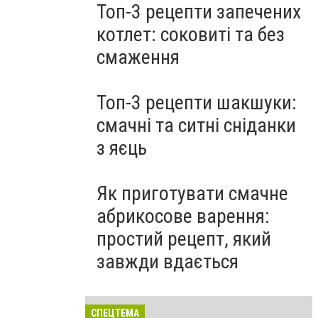
Топ-3 рецепти запечених
котлет: соковиті та без
смаження
Топ-3 рецепти шакшуки:
смачні та ситні сніданки
з яєць
Як приготувати смачне
абрикосове варення:
простий рецепт, який
завжди вдається
СПЕЦТЕМА