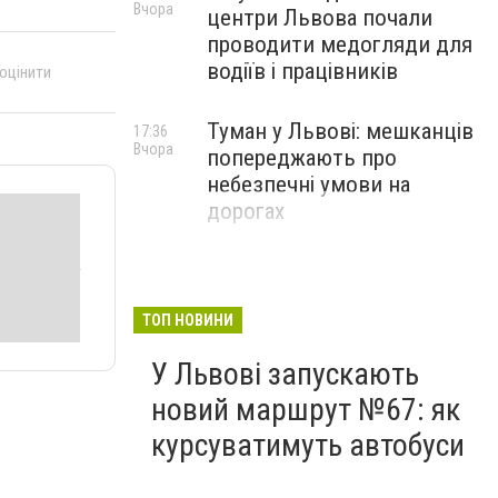
Вчора
центри Львова почали
проводити медогляди для
водіїв і працівників
 оцінити
Туман у Львові: мешканців
17:36
Вчора
попереджають про
небезпечні умови на
дорогах
ТОП НОВИНИ
У Львові запускають
новий маршрут №67: як
курсуватимуть автобуси