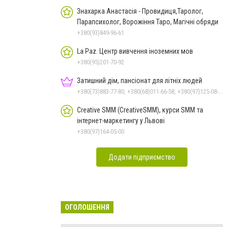
Знахарка Анастасія - Провидиця,Таролог,
Парапсихолог, Ворожіння Таро, Магічні обряди
+380(93)849-96-61
La Paz. Центр вивчення іноземних мов
+380(95)201-70-92
Затишний дім, пансіонат для літніх людей
+380(73)883-77-80, +380(68)011-66-58, +380(97)125-08-62, +380(98)971-83-05
Creative SMM (CreativeSMM), курси SMM та
інтернет-маркетингу у Львові
+380(97)164-05-00
Додати підприємство
ОГОЛОШЕННЯ