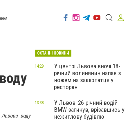
ення
ОСТАННІ НОВИНИ
У центрі Львова вночі 18-
14:29
річний волинянин напав з
 воду
ножем на закарпатця у
ресторані
У Львові 26-річний водій
13:38
BMW загинув, врізавшись у
в Львова воду
нежитлову будівлю