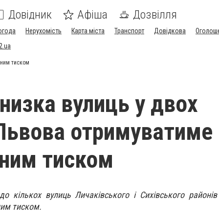
Довідник
Афіша
Дозвілля
огода
Нерухомість
Карта міста
Транспорт
Довідкова
Оголош
2.ua
еним тиском
 низка вулиць у двох
Львова отримуватиме
ним тиском
, до кількох вулиць Личаківського і Сихівського районі
ним тиском.