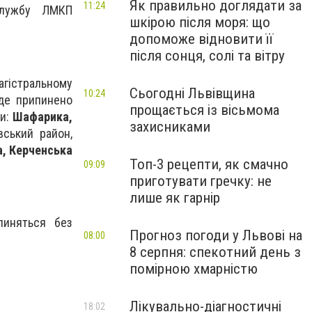
Як правильно доглядати за
11:24
службу ЛМКП
шкірою після моря: що
допоможе відновити її
після сонця, солі та вітру
магістральному
Сьогодні Львівщина
10:24
де припинено
прощається із вісьмома
ми:
Шафарика,
захисниками
вський район,
а, Керченська
Топ-3 рецепти, як смачно
09:09
приготувати гречку: не
лише як гарнір
пиняться без
Прогноз погоди у Львові на
08:00
8 серпня: спекотний день з
помірною хмарністю
Лікувально-діагностичні
18:02