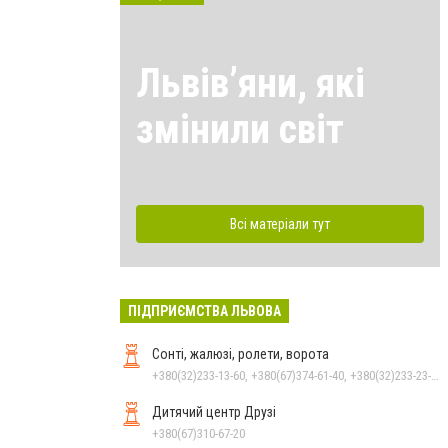
Львівʼяни, які
змінили світ
Всі матеріали тут
ПІДПРИЄМСТВА ЛЬВОВА
Сонті, жалюзі, ролети, ворота
+380(32)233-13-60, +380(67)374-61-40, +380(32)233-23-77
Дитячий центр Друзі
+380(67)310-67-20