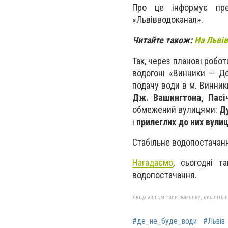
Про це інформує пр
«Львівводоканал».
Читайте також:
На Львів
Так, через
планові роботи
водогоні «Винники — До
подачу води в м. Винник
Дж. Вашингтона, Пасі
обмежений вулицями:
Ду
і
прилеглих до них вули
Стабільне водопостачанн
Нагадаємо
, сьогодні т
водопостачання.
Якщо ви помітили помилку, виділіть нео
#де_не_буде_води
#Львів