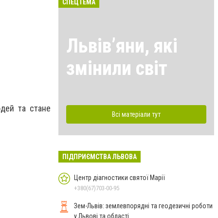
СПЕЦТЕМА
Львівʼяни, які
змінили світ
юдей та стане
Всі матеріали тут
ПІДПРИЄМСТВА ЛЬВОВА
Центр діагностики святої Марії
+380(67)703-00-95
Зем-Львів: землевпорядні та геодезичні роботи
у Львові та області