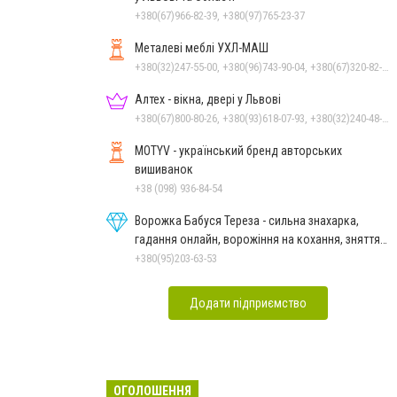
+380(67)966-82-39, +380(97)765-23-37
Металеві меблі УХЛ-МАШ
+380(32)247-55-00, +380(96)743-90-04, +380(67)320-82-77, +380(67)236-27-86
Алтех - вікна, двері у Львові
+380(67)800-80-26, +380(93)618-07-93, +380(32)240-48-40
MOTYV - український бренд авторських
вишиванок
+38 (098) 936-84-54
Ворожка Бабуся Тереза - сильна знахарка,
гадання онлайн, ворожіння на кохання, зняття
порчі
+380(95)203-63-53
Додати підприємство
ОГОЛОШЕННЯ