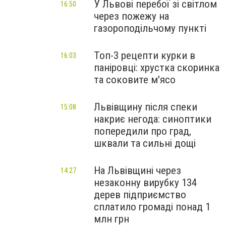
У Львові перебої зі світлом
16:50
через пожежу на
газороподільчому пункті
Топ-3 рецепти курки в
16:03
паніровці: хрустка скоринка
та соковите м'ясо
Львівщину після спеки
15:08
накриє негода: синоптики
попередили про град,
шквали та сильні дощі
На Львівщині через
14:27
незаконну вирубку 134
дерев підприємство
сплатило громаді понад 1
млн грн