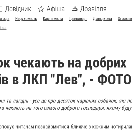
Довідник
Афіша
Дозвілля
огода
Нерухомість
Карта міста
Транспорт
Довідкова
Оголош
2.ua
ок чекають на добрих
ів в ЛКП "Лев", - ФОТО
ні та лагідні - усе це про десяток чарівних собачок, які 
та чекають на того самого доброго господаря, якому буду
опонує читачам познайомитися ближче з кожним чотирила