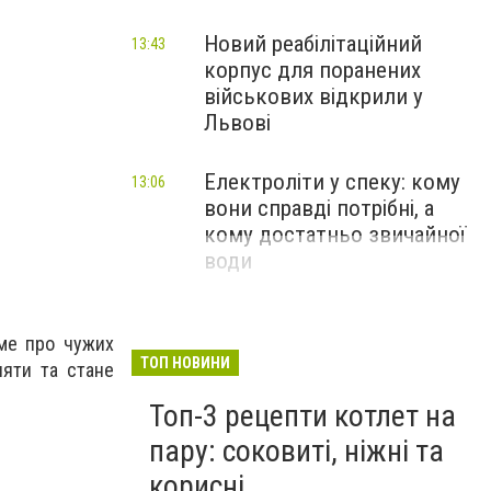
Новий реабілітаційний
13:43
корпус для поранених
військових відкрили у
Львові
Електроліти у спеку: кому
13:06
вони справді потрібні, а
кому достатньо звичайної
води
име про чужих
ТОП НОВИНИ
ляти та стане
Топ-3 рецепти котлет на
пару: соковиті, ніжні та
корисні