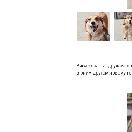
Виважена та дружня со
вірним другом новому г