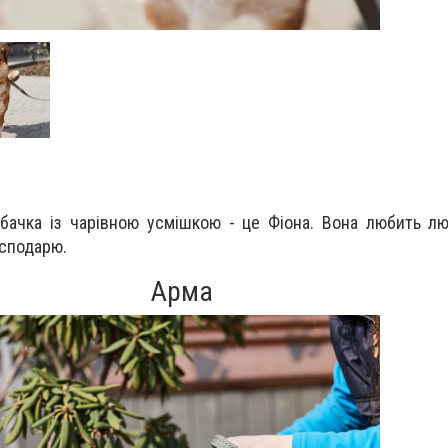
бачка із чарівною усмішкою - це Фіона. Вона любить л
осподарю.
Арма