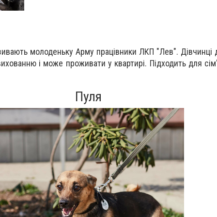
азивають молоденьку Арму працівники ЛКП "Лев". Дівчинці 
ихованню і може проживати у квартирі. Підходить для сім'ї
Пуля