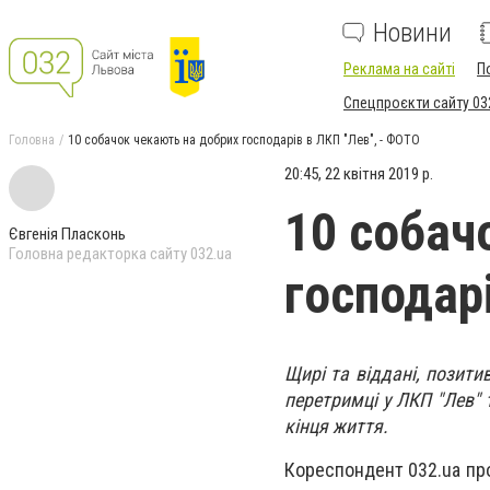
Новини
Реклама на сайті
П
Спецпроєкти сайту 03
Головна
10 собачок чекають на добрих господарів в ЛКП "Лев", - ФОТО
20:45, 22 квітня 2019 р.
10 собач
Євгенія Пласконь
Головна редакторка сайту 032.ua
господар
Щирі та віддані, позитив
перетримці у ЛКП "Лев" 
кінця життя.
Кореспондент 032.ua пр