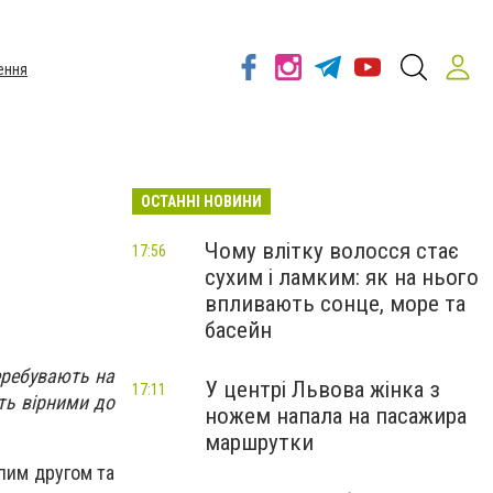
ення
ОСТАННІ НОВИНИ
Чому влітку волосся стає
17:56
сухим і ламким: як на нього
впливають сонце, море та
басейн
перебувають на
У центрі Львова жінка з
17:11
ть вірними до
ножем напала на пасажира
маршрутки
пим другом та