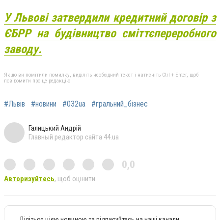
У Львові затвердили кредитний договір з
ЄБРР на будівництво сміттєпереробного
заводу.
Якщо ви помітили помилку, виділіть необхідний текст і натисніть Ctrl + Enter, щоб
повідомити про це редакцію
#Львів
#новини
#032ua
#гральний_бізнес
Галицький Андрій
Главный редактор сайта 44.ua
0,0
Авторизуйтесь
, щоб оцінити
Діліться цією новиною та підписуйтесь на наші канали