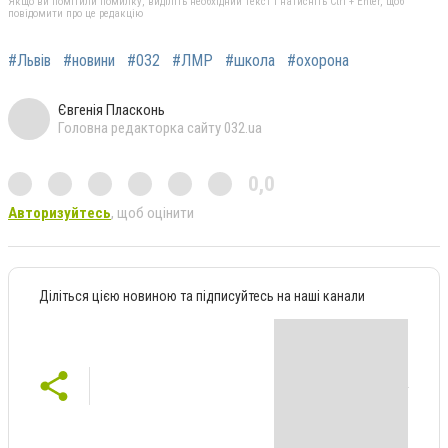
Якщо ви помітили помилку, виділіть необхідний текст і натисніть Ctrl + Enter, щоб
повідомити про це редакцію
#Львів
#новини
#032
#ЛМР
#школа
#охорона
Євгенія Пласконь
Головна редакторка сайту 032.ua
0,0
Авторизуйтесь
, щоб оцінити
Діліться цією новиною та підписуйтесь на наші канали