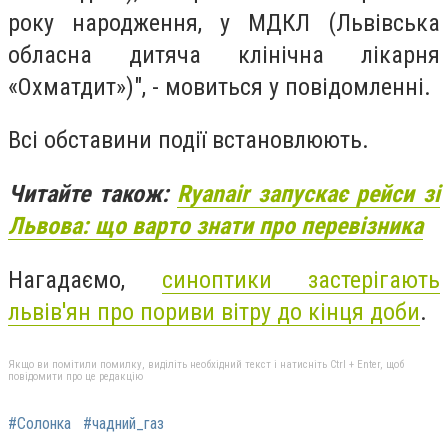
року народження, у МДКЛ (Львівська
обласна дитяча клінічна лікарня
«Охматдит»)", - мовиться у повідомленні.
Всі обставини події встановлюють.
Читайте також:
Ryanair запускає рейси зі
Львова: що варто знати про перевізника
Нагадаємо,
синоптики застерігають
львів'ян про пориви вітру до кінця доби
.
Якщо ви помітили помилку, виділіть необхідний текст і натисніть Ctrl + Enter, щоб
повідомити про це редакцію
#Солонка
#чадний_газ