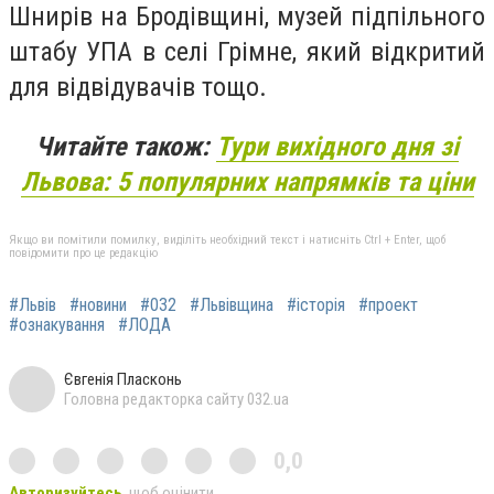
Шнирів на Бродівщині, музей підпільного
штабу УПА в селі Грімне, який відкритий
для відвідувачів тощо.
Читайте також:
Тури вихідного дня зі
Львова: 5 популярних напрямків та ціни
Якщо ви помітили помилку, виділіть необхідний текст і натисніть Ctrl + Enter, щоб
повідомити про це редакцію
#Львів
#новини
#032
#Львівщина
#історія
#проект
#ознакування
#ЛОДА
Євгенія Пласконь
Головна редакторка сайту 032.ua
0,0
Авторизуйтесь
, щоб оцінити