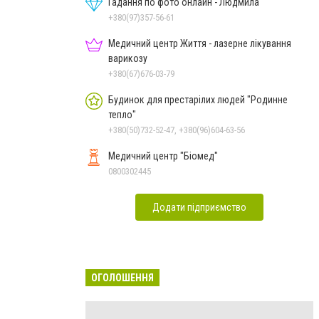
Гадання по фото онлайн - Людмила
+380(97)357-56-61
Медичний центр Життя - лазерне лікування
варикозу
+380(67)676-03-79
Будинок для престарілих людей "Родинне
тепло"
+380(50)732-52-47, +380(96)604-63-56
Медичний центр "Біомед"
0800302445
Додати підприємство
ОГОЛОШЕННЯ