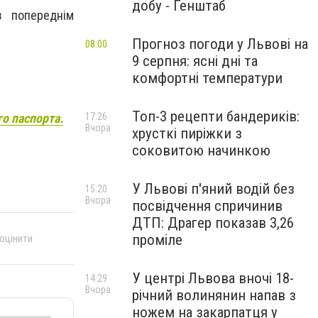
добу - Генштаб
з попереднім
Прогноз погоди у Львові на
08:00
9 серпня: ясні дні та
комфортні температури
Топ-3 рецепти бандериків:
го паспорта.
17:26
Вчора
хрусткі пиріжки з
соковитою начинкою
У Львові п'яний водій без
15:20
Вчора
посвідчення спричинив
ДТП: Драгер показав 3,26
проміле
 оцінити
У центрі Львова вночі 18-
14:29
Вчора
річний волинянин напав з
ножем на закарпатця у