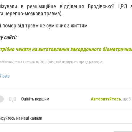
лізували
в реанімаційне відділення Бродівської ЦРЛ 
та черепно-мозкова травма).
й помер від
травм не сумісних з життям.
у сайті:
отрібно чекати на виготовлення закордонного біометрично
бхідний текст і натисніть Ctrl + Enter, щоб повідомити про це редакцію
Львів
0,0
Оцініть першим
Авторизуйтесь
, щоб
исуйтесь на наші канали