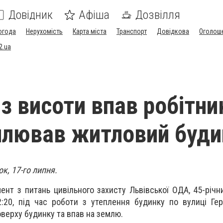
Довідник
Афіша
Дозвілля
огода
Нерухомість
Карта міста
Транспорт
Довідкова
Оголош
2.ua
з висоти впав робітни
плював житловий буди
ок, 17-го липня.
ент з питань цивільного захисту Львівської ОДА, 45-річ
:20, під час роботи з утеплення будинку по вулиці Геро
оверху будинку та впав на землю.