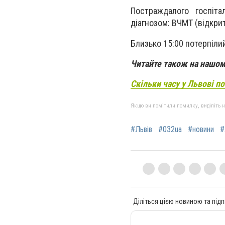
Постраждалого госпіта
діагнозом: ВЧМТ (відкри
Близько 15:00 потерпіли
Читайте також на нашом
Скільки часу у Львові п
Якщо ви помітили помилку, виділіть нео
#Львів
#032ua
#новини
#
Діліться цією новиною та підп