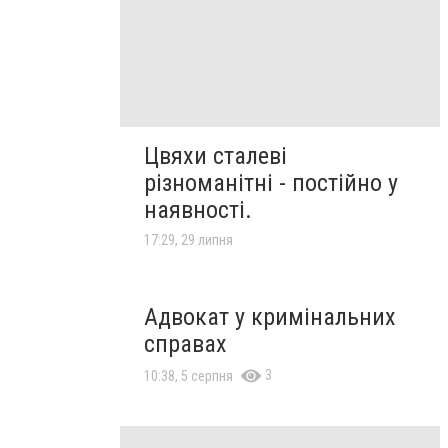
Цвяхи сталеві
різноманітні - постійно у
наявності.
17:29, 29 липня
Адвокат у кримінальних
справах
3
10:38, 5 серпня