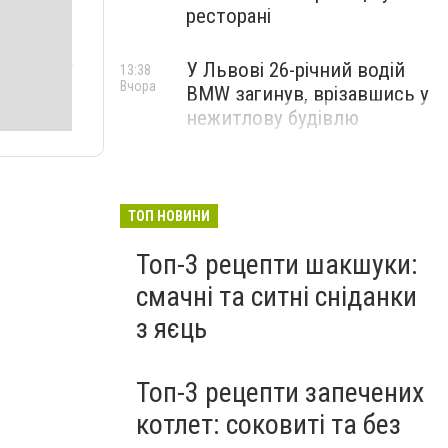
ресторані
У Львові 26-річний водій
13:38
Вчора
BMW загинув, врізавшись у
нежитлову будівлю
ТОП НОВИНИ
Топ-3 рецепти шакшуки:
смачні та ситні сніданки
з яєць
Топ-3 рецепти запечених
котлет: соковиті та без