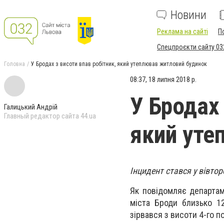
Новини
Реклама на сайті
П
Спецпроєкти сайту 03
Головна
У Бродах з висоти впав робітник, який утеплював житловий будинок
08:37, 18 липня 2018 р.
У Бродах 
Галицький Андрій
Главный редактор сайта 44.ua
який уте
Інцидент стався у вівтор
Як повідомляє департам
міста Броди близько 12
зірвався з висоти 4-го п