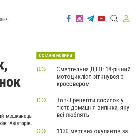
ення
ОСТАННІ НОВИНИ
к,
Смертельна ДТП: 18-річний
12:36
мотоцикліст зіткнувся з
нок
кросовером
Топ-3 рецепти сосисок у
10:33
тісті: домашня випічка, яку
всі люблять
ний мешканець
їв Авіаторів,
1130 мертвих окупантів за
09:08