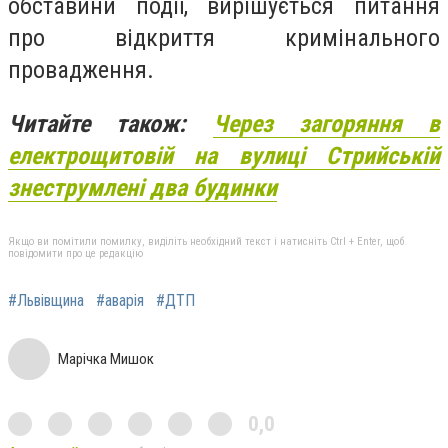
обставини події, вирішується питання
про відкриття кримінального
провадження.
Читайте також:
Через загоряння в
електрощитовій на вулиці Стрийській
знеструмлені два будинки
Якщо ви помітили помилку, виділіть необхідний текст і натисніть Ctrl + Enter, щоб
повідомити про це редакцію
#Львівщина
#аварія
#ДТП
Марічка Мишок
0,0