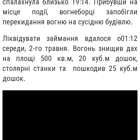
спалахнула близько
19:14. Прибувши на
місце події, вогнеборці
запобігли
перекидання вогню на сусідню будівлю.
Ліквідувати займання вдалося о
01:12
середи, 2-го травня. Вогонь знищив дах
н
а площі 500 кв.м, 20 куб.м дошок,
столярні станки та пошкодив 25 куб.м
дошок.