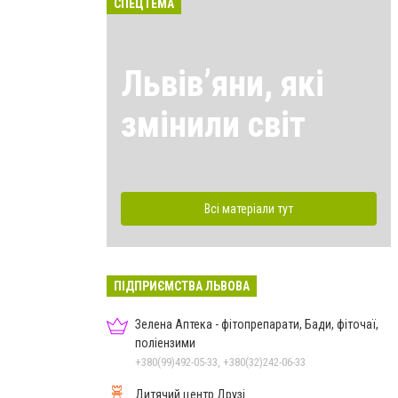
СПЕЦТЕМА
Львівʼяни, які
змінили світ
Всі матеріали тут
ПІДПРИЄМСТВА ЛЬВОВА
Зелена Аптека - фітопрепарати, Бади, фіточаї,
поліензими
+380(99)492-05-33, +380(32)242-06-33
Дитячий центр Друзі