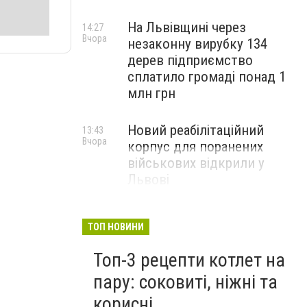
На Львівщині через
14:27
Вчора
незаконну вирубку 134
дерев підприємство
сплатило громаді понад 1
млн грн
Новий реабілітаційний
13:43
Вчора
корпус для поранених
військових відкрили у
Львові
ТОП НОВИНИ
Топ-3 рецепти котлет на
пару: соковиті, ніжні та
корисні