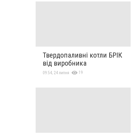
Твердопаливні котли БРІК
від виробника
19
09:54, 24 липня