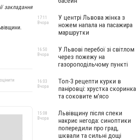
басейн
ії закладання
У центрі Львова жінка з
17:11
Вчора
ножем напала на пасажира
ьвівщини.
маршрутки
У Львові перебої зі світлом
16:50
Вчора
через пожежу на
газороподільчому пункті
 оцінити
Топ-3 рецепти курки в
16:03
Вчора
паніровці: хрустка скоринка
та соковите м'ясо
Львівщину після спеки
15:08
Вчора
накриє негода: синоптики
попередили про град,
шквали та сильні дощі