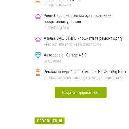
+380(67)310-67-20
Pierre Cardin, чоловічий одяг, офіційний
представник у Львові
+380(97)084-86-61
Ательє ВАШ СТИЛЬ - пошиття та ремонт одягу
+380 (67) 106-87-00, +380(63)877-20-94
Автосервіс - Garage 4.5.0.
0932398514
Рекламно-виробнича компанія Біг Фіш (Big Fish)
+380(32)245-83-68, +380(67)314-55-00, +380(67)314-55-66
Додати підприємство
ОГОЛОШЕННЯ