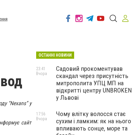
ення
ОСТАННІ НОВИНИ
Садовий прокоментував
23:41
Вчора
скандал через присутність
авод
митрополита УПЦ МП на
відкритті центру UNBROKEN
у Львові
воду
“
Nexans” у
Чому влітку волосся стає
17:56
Вчора
сухим і ламким: як на нього
нформує сайт
впливають сонце, море та