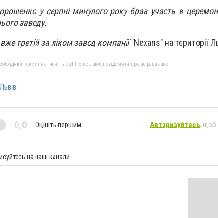
орошенко у серпні минулого року брав участь в церемон
нього заводу.
вже третій за ліком завод компанії "
Nexans" на території Л
бхідний текст і натисніть Ctrl + Enter, щоб повідомити про це редакцію
Львів
0,0
Оцініть першим
Авторизуйтесь
, щоб
исуйтесь на наші канали