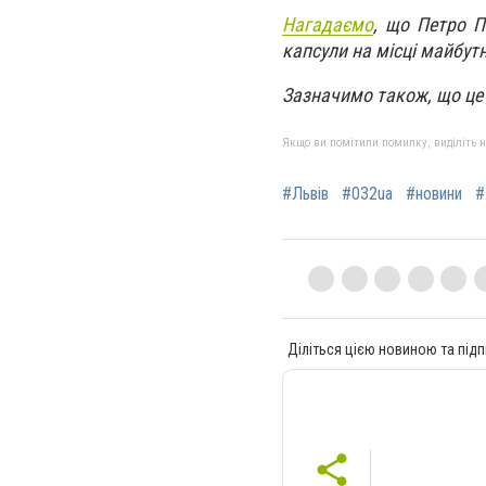
Нагадаємо
, що Петро П
капсули на місці майбут
Зазначимо також, що це 
Якщо ви помітили помилку, виділіть нео
#Львів
#032ua
#новини
#
Діліться цією новиною та підп