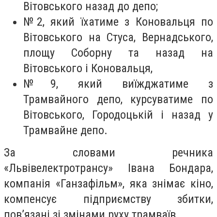
Вітовського назад до депо;
№2, який їхатиме з Коновальця по
Вітовського на Стуса, Вернадського,
площу Соборну та назад на
Вітовського і Коновальця,
№9, який виїжджатиме з
Трамвайного депо, курсуватиме по
Вітовського, Городоцькій і назад у
Трамвайне депо.
За словами речника
«Львівелектротрансу» Івана Бондара,
компанія «Ганзафільм», яка знімає кіно,
компенсує підприємству збитки,
пов’язані зі змінами руху трамваїв.