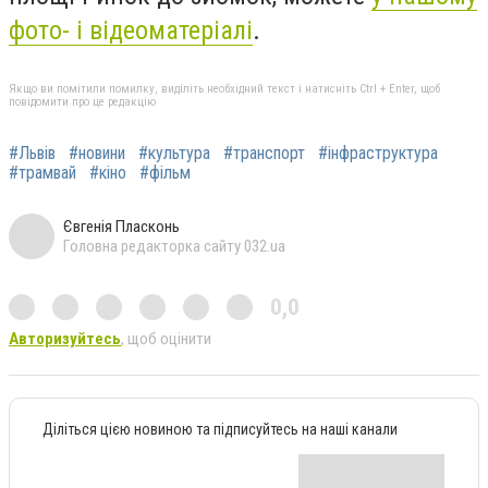
фото- і відеоматеріалі
.
Якщо ви помітили помилку, виділіть необхідний текст і натисніть Ctrl + Enter, щоб
повідомити про це редакцію
#Львів
#новини
#культура
#транспорт
#інфраструктура
#трамвай
#кіно
#фільм
Євгенія Пласконь
Головна редакторка сайту 032.ua
0,0
Авторизуйтесь
, щоб оцінити
Діліться цією новиною та підписуйтесь на наші канали