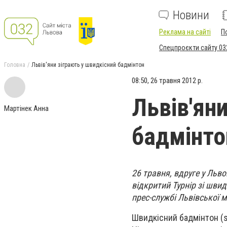
Новини
Реклама на сайті
П
Спецпроєкти сайту 03
Головна
Львів'яни зіграють у швидкісний бадмінтон
08:50, 26 травня 2012 р.
Львів'ян
Мартінек Анна
бадмінто
26 травня, вдруге у Льво
відкритий Турнір зі шви
прес-службі Львівської 
Швидкісний бадмінтон (s