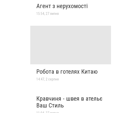
Агент з нерухомості
15:54, 27 липня
Робота в готелях Китаю
14:47, 2 серпня
Кравчиня - швея в ательє
Ваш Стиль
11:04, 27 липня