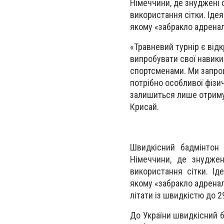
Німеччини, де знуджені 
використання сітки. Іде
якому «забракло адренал
«Травневий турнір є від
випробувати свої навики 
спортсменами. Ми запрошу
потрібно особливої фізи
залишиться лише отримув
Крисай.
Швидкісний бадмінтон
Німеччини, де знуджен
використання сітки. Ід
якому «забракло адренал
літати із швидкістю до 2
До України швидкісний б