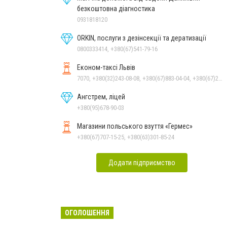
безкоштовна діагностика
0931818120
ORKIN, послуги з дезінсекції та дератизації
0800333414, +380(67)541-79-16
Економ-таксі Львів
7070, +380(32)243-08-08, +380(67)883-04-04, +380(67)247-15-15, +380(63)562-07-05, +380(93)247-15-15, +380(99)243-08-08, +380(95)247-15-15
Ангстрем, ліцей
+380(95)678-90-03
Магазини польського взуття «Гермес»
+380(67)707-15-25, +380(63)301-85-24
Додати підприємство
ОГОЛОШЕННЯ