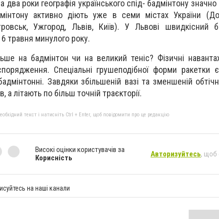
За два роки географія українського спід- бадмінтону значн
мінтону активно діють уже в семи містах України (Дон
тровськ, Ужгород, Львів, Київ). У Львові швидкісний 
6 травня минулого року.
ьше на бадмінтон чи на великий теніс? Фізичні навант
 спорядження. Спеціальні грушеподібної форми ракетки
ж бадмінтонні. Завдяки збільшеній вазі та зменшеній обтіч
, а літають по більш точній траєкторії.
бхідний текст і натисніть Ctrl + Enter, щоб повідомити про це редакцію
Високі оцінки користувачів за
Авторизуйтесь
, щоб
Корисність
исуйтесь на наші канали