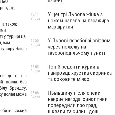
басейн
н без
Брендсу,
У центрі Львова жінка з
17:11
Вчора
ножем напала на пасажира
, а також
маршрутки
ними
 у турнірі не
У Львові перебої зі світлом
16:50
, вам
Вчора
через пожежу на
 турніру Назар
газороподільчому пункті
Топ-3 рецепти курки в
16:03
Вчора
паніровці: хрустка скоринка
шов до нас з
та соковите м'ясо
ий волан без
Білу Брендсу,
Львівщину після спеки
15:08
оку волан може
Вчора
накриє негода: синоптики
попередили про град,
любительський
шквали та сильні дощі