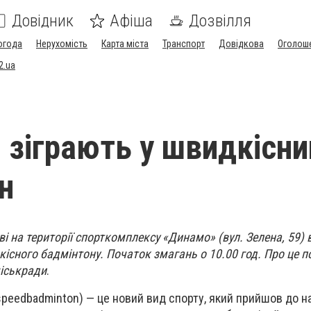
Довідник
Афіша
Дозвілля
огода
Нерухомість
Карта міста
Транспорт
Довідкова
Оголош
2.ua
и зіграють у швидкісни
н
ві на території спорткомплексу «Динамо» (вул. Зелена, 59) 
дкісного бадмінтону. Початок змагань о 10.00 год. Про це 
міськради
.
peedbadminton) — це новий вид спорту, який прийшов до на