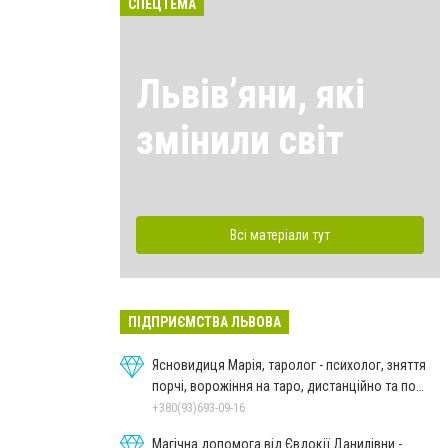
СПЕЦТЕМА
Львівʼяни, які
змінили світ
Всі матеріали тут
ПІДПРИЄМСТВА ЛЬВОВА
Ясновидиця Марія, таролог - психолог, зняття
порчі, ворожіння на таро, дистанційно та по
фото
+380(93)693-09-16
Магічна допомога від Євдокії Данилівни -