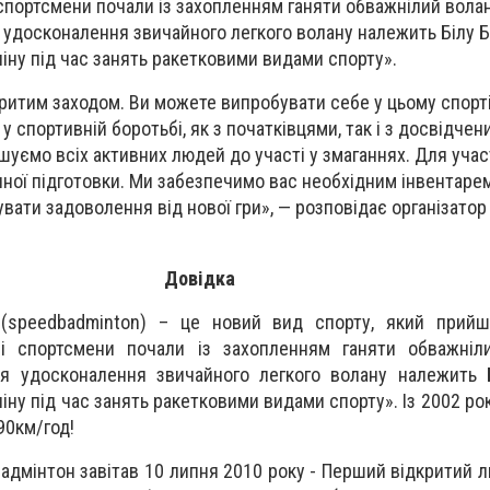
спортсмени почали із захопленням ганяти обважнілий вола
я удосконалення звичайного легкого волану належить Білу 
іну під час занять ракетковими видами спорту».
критим заходом. Ви можете випробувати себе у цьому спорті
у спортивній боротьбі, як з початківцями, так і з досвідче
ємо всіх активних людей до участі у змаганнях. Для участі
чної підготовки. Ми забезпечимо вас необхідним інвентарем
ати задоволення від нової гри», — розповідає організатор
Довідка
 (speedbadminton) – це новий вид спорту, який прий
і спортсмени почали із захопленням ганяти обважніл
ея удосконалення звичайного легкого волану належить 
іну під час занять ракетковими видами спорту». Із 2002 р
90км/год!
адмінтон завітав 10 липня 2010 року - Перший відкритий 