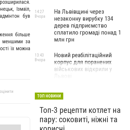
о розширилася.
ецьк, Ізмаїл,
На Львівщині через
14:27
бадмінтон був
Вчора
незаконну вирубку 134
дерев підприємство
сплатило громаді понад 1
аження більше
млн грн
 є меншими за
ності їх можна
Новий реабілітаційний
13:43
Вчора
корпус для поранених
військових відкрили у
Львові
 оцінити
ТОП НОВИНИ
Топ-3 рецепти котлет на
пару: соковиті, ніжні та
корисні