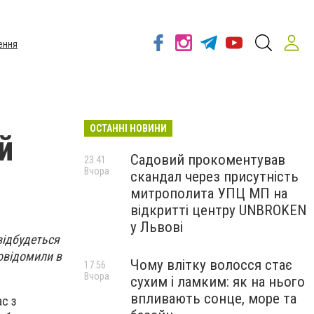
ення
ОСТАННІ НОВИНИ
й
Садовий прокоментував
23:41
Вчора
скандал через присутність
митрополита УПЦ МП на
відкритті центру UNBROKEN
у Львові
відбудеться
повідомили в
Чому влітку волосся стає
17:56
Вчора
сухим і ламким: як на нього
впливають сонце, море та
с з