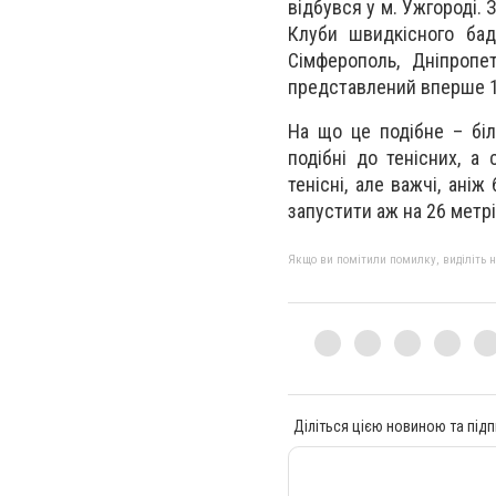
відбувся у м. Ужгороді. 
Клуби швидкісного бад
Сімферополь, Дніпропе
представлений вперше 1
На що це подібне – біл
подібні до тенісних, а
тенісні, але важчі, ані
запустити аж на 26 метрів
Якщо ви помітили помилку, виділіть нео
Діліться цією новиною та підп