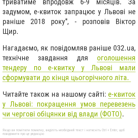
триватиме впродовж 6-9 місяців. За
задумом, е-квиток запрацює у Львові не
раніше 2018 року", - розповів Віктор
Щир.
Нагадаємо, як повідомляв раніше 032.ua,
технічне завдання для
оголошення
тендеру по е-квитку у Львові мали
сформувати до кінця цьогорічного літа.
Читайте також на нашому сайті:
е-квиток
у Львові: покращення умов перевезень
чи чергові обіцянки від влади (ФОТО)
.
Якщо ви помітили помилку, виділіть необхідний текст і натисніть Ctrl + Enter, щоб
повідомити про це редакцію