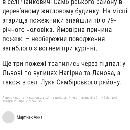
в селі Чайковичі Самбірського району в
дерев’яному житловому будинку. На місці
згарища пожежники знайшли тіло 79-
річного чоловіка. Ймовірна причина
пожежі – необережне поводження
загиблого з вогнем при курінні.
Ще три пожежі трапились через підпал: у
Львові по вулицях Нагірна та Ланова, а
також в селі Лука Самбірського району.
Якщо ви помітили помилку, виділіть необхідний текст і натисніть Ctrl + Enter, щоб
повідомити про це редакцію
Мартінек Анна