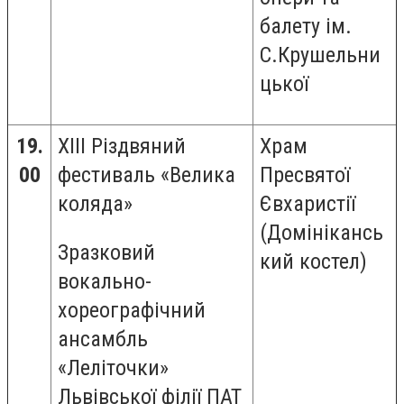
балету ім.
С.Крушельни
цької
19.
ХІІІ Різдвяний
Храм
00
фестиваль «Велика
Пресвятої
коляда»
Євхаристії
(Домінікансь
Зразковий
кий костел)
вокально-
хореографічний
ансамбль
«Леліточки»
Львівської філії ПАТ