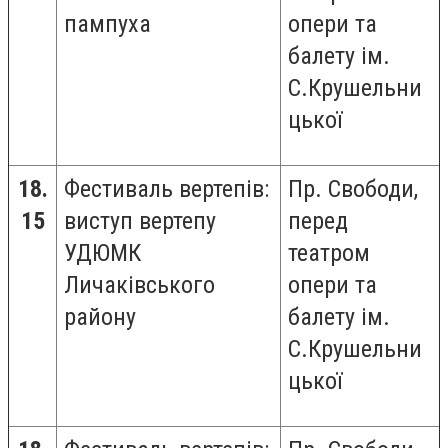
пампуха
опери та
балету ім.
С.Крушельни
цької
18.
Фестиваль вертепів:
Пр. Свободи,
15
виступ вертепу
перед
УДЮМК
театром
Личаківського
опери та
району
балету ім.
С.Крушельни
цької