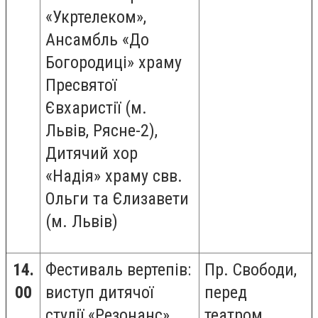
«Укртелеком»,
Ансамбль «До
Богородиці» храму
Пресвятої
Євхаристії (м.
Львів, Рясне-2),
Дитячий хор
«Надія» храму свв.
Ольги та Єлизавети
(м. Львів)
14.
Фестиваль вертепів:
Пр. Свободи,
00
виступ дитячої
перед
студії «Резонанс»
театром