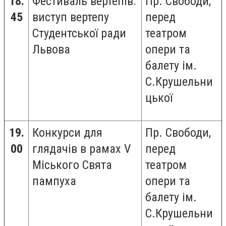
18.
Фестиваль вертепів:
Пр. Свободи,
45
виступ вертепу
перед
Студентської ради
театром
Львова
опери та
балету ім.
С.Крушельни
цької
19.
Конкурси для
Пр. Свободи,
00
глядачів в рамах V
перед
Міського Свята
театром
пампуха
опери та
балету ім.
С.Крушельни