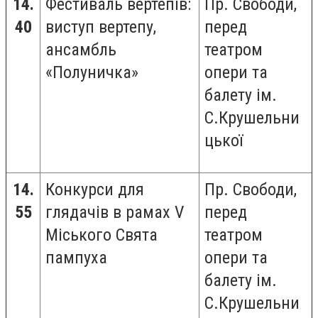
14.
Фестиваль вертепів:
Пр. Свободи,
40
виступ вертепу,
перед
ансамбль
театром
«Полуничка»
опери та
балету ім.
С.Крушельни
цької
14.
Конкурси для
Пр. Свободи,
55
глядачів в рамах V
перед
Міського Свята
театром
пампуха
опери та
балету ім.
С.Крушельни