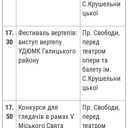
С.Крушельни
цької
17.
Фестиваль вертепів:
Пр. Свободи,
30
виступ вертепу
перед
УДЮМК Галицького
театром
району
опери та
балету ім.
С.Крушельни
цької
17.
Конкурси для
Пр. Свободи,
50
глядачів в рамах V
перед
Міського Свята
театром