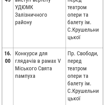
УДЮМК
театром
Залізничного
опери та
району
балету ім.
С.Крушельни
цької
16.
Конкурси для
Пр. Свободи,
00
глядачів в рамах V
перед
Міського Свята
театром
пампуха
опери та
балету ім.
С.Крушельни
цької