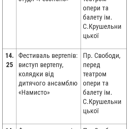
опери та
балету ім.
С.Крушельни
цької
14.
Фестиваль вертепів:
Пр. Свободи,
25
виступ вертепу,
перед
колядки від
театром
дитячого ансамблю
опери та
«Намисто»
балету ім.
С.Крушельни
цької