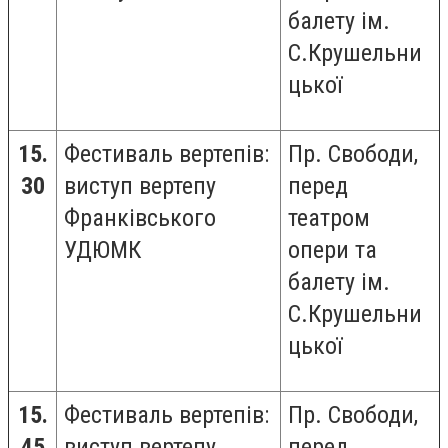
балету ім.
С.Крушельни
цької
15.
Фестиваль вертепів:
Пр. Свободи,
30
виступ вертепу
перед
Франківського
театром
УДЮМК
опери та
балету ім.
С.Крушельни
цької
15.
Фестиваль вертепів:
Пр. Свободи,
45
виступ вертепу
перед