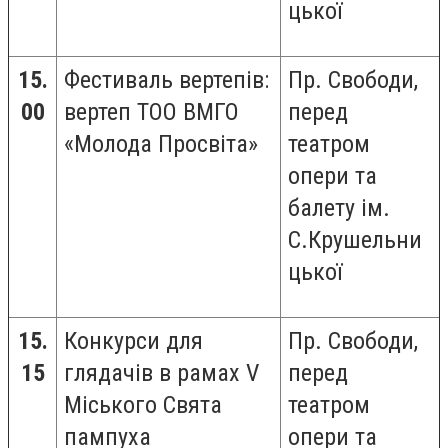
цької
15.
Фестиваль вертепів:
Пр. Свободи,
00
ве
ртеп
ТОО ВМГО
перед
«Молода Просвіта»
театром
опери та
балету ім.
С.Крушельни
цької
15.
Конкурси для
Пр. Свободи,
15
глядачів в рамах V
перед
Міського Свята
театром
пампуха
опери та