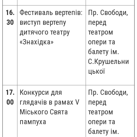
16.
Фестиваль вертепів:
Пр. Свободи,
30
виступ вертепу
перед
дитячого театру
театром
«Знахідка»
опери та
балету ім.
С.Крушельни
цької
17.
Конкурси для
Пр. Свободи,
00
глядачів в рамах V
перед
Міського Свята
театром
пампуха
опери та
балету ім.