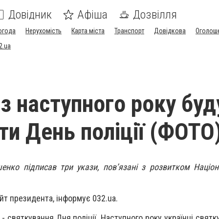
Довідник
Афіша
Дозвілля
огода
Нерухомість
Карта міста
Транспорт
Довідкова
Оголош
2.ua
 з наступного року буд
ти День поліції (ФОТО
нко підписав три укази, пов’язані з розвитком Націона
йт президента, інформує 032.ua.
- святкування Дня поліції. Наступного року українці свят