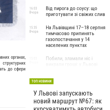
Від пирога до соусу: що
16:03
Вчора
приготувати зі свіжих слив
На Львівщині 17–18 серпня
15:35
Вчора
тимчасово припинять
газопостачання у 14
населених пунктах
авних органах,
Побили, зламали ніс і
15:03
Вчора
 структурних
викрали гроші: у Львові
жать до сфери
затримали підозрюваних у
розбої
ТОП НОВИНИ
У Львові запускають
новий маршрут №67: як
курсуватимуть автобуси