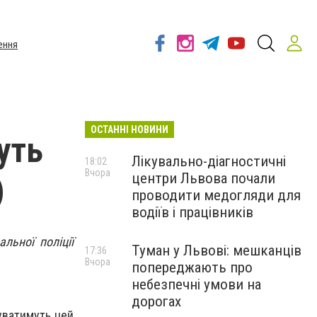
ення
ОСТАННІ НОВИНИ
уть
Лікувально-діагностичні
18:02
Вчора
центри Львова почали
)
проводити медогляди для
водіїв і працівників
льної поліції
Туман у Львові: мешканців
17:36
Вчора
попереджають про
небезпечні умови на
дорогах
куватимуть цей