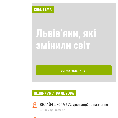
СПЕЦТЕМА
Львівʼяни, які
змінили світ
Всі матеріали тут
ПІДПРИЄМСТВА ЛЬВОВА
ОНЛАЙН ШКОЛА 977, дистанційне навчання
+380(99)150-09-77