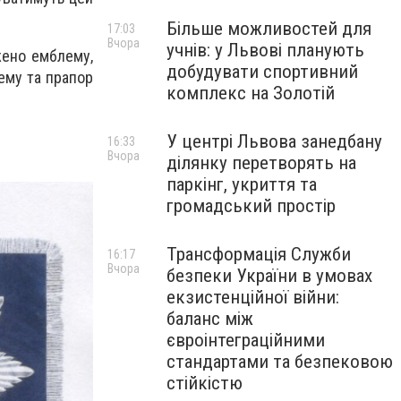
Більше можливостей для
17:03
Вчора
учнів: у Львові планують
жено емблему,
добудувати спортивний
лему та прапор
комплекс на Золотій
У центрі Львова занедбану
16:33
Вчора
ділянку перетворять на
паркінг, укриття та
громадський простір
Трансформація Служби
16:17
Вчора
безпеки України в умовах
екзистенційної війни:
баланс між
євроінтеграційними
стандартами та безпековою
стійкістю