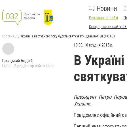
Новини
Реклама на сайті
П
Спецпроєкти сайту 03
Головна
В Україні з наступного року будуть святкувати День поліції (ФОТО)
19:00, 10 грудня 2015 р.
В Україні
Галицький Андрій
Главный редактор сайта 44.ua
святкува
Президент Петро Пороше
України
.
Повідомляє офіційний са
Перший указ стосується 