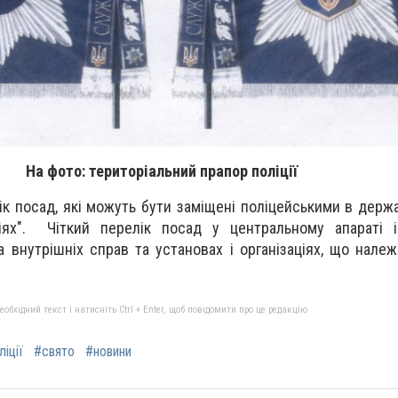
На фото: територіальний прапор поліції
лік посад, які можуть бути заміщені поліцейськими в держ
ціях". Чіткий перелік посад у центральному апараті і
а внутрішніх справ та установах і організаціях, що нале
бхідний текст і натисніть Ctrl + Enter, щоб повідомити про це редакцію
іції
#свято
#новини