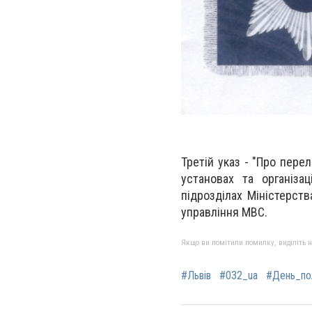
Третій указ - "Про пере
установах та організа
підрозділах Міністерств
управління МВС.
Якщо ви помітили помилку, виділіть нео
#Львів
#032_ua
#День_пол