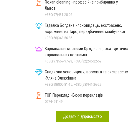
Roxan cleaning - професійне прибирання у
Львові
+380(97)431-28-05
Гадалка Богдана - ясновидець, екстрасенс,
ворожіння на Таро, передбачення майбутнього,
зняття порчі
+380(66)343-56-85
Карнавальні костюми Орхідея - прокат дитячих
карнавальних костюмів
+380(97)567-97-23, +380(32)245-22-59
Спадкова ясновидиця, ворожка та екстрасенс
-Уляна Олексіївна
+380(98)800-81-15, +380(98)941-26-29
ТОП Переклад - Бюро перекладів
0674491149
Додати підприємство