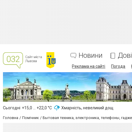
Новини
Дов
Реклама на сайті
Погода
Сьогодні
+15,0 ... +22,0 °С
Хмарність, невеликий дощ
Головна
Помічник
Бытовая техника, электроника, телефоны, гадж