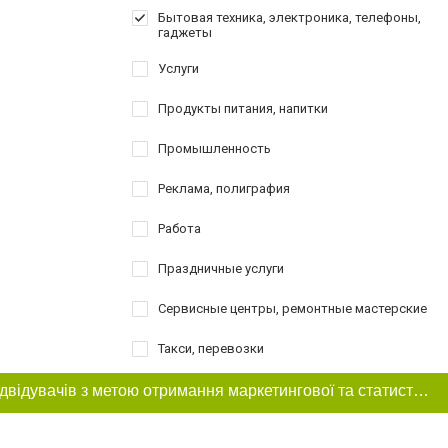
Бытовая техника, электроника, телефоны,
гаджеты
Услуги
Продукты питания, напитки
Промышленность
Реклама, полиграфия
Работа
Праздничные услуги
Сервисные центры, ремонтные мастерские
Такси, перевозки
Товари для спорту, активного відпочинку,
Цей сайт використовує «cookies». Також веб-сайт використовує інтернет-сервіс для збору технічних даних стосовно відвідувачів з метою отримання маркетингової та статистичної інформації. Умови обробки даних відвідувачів сайту див.
туризму
Шоппинг