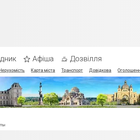
ідник
Афіша
Дозвілля
Нерухомість
Карта міста
Транспорт
Довідкова
Оголошен
еты