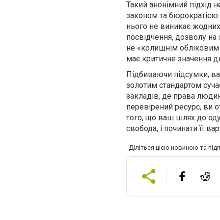
Такий анонімний підхід н
законом та бюрократією в
нього не виникає жодних
посвідчення, дозволу на
не «колишнім обліковим 
має критичне значення дл
Підбиваючи підсумки, вар
золотим стандартом сучас
закладів, де права люди
перевірений ресурс, ви о
того, що ваш шлях до о
свобода, і починати її ва
Діліться цією новиною та під