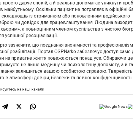
е просто дарує спокій, а й реально допомагає уникнути про
 майбутньому. Оскільки пацієнт не потрапляє в офіційні ба
 складнощів із отриманням або поновленням водійського
 зброю чи довідок для працевлаштування. Людина виходить
хворим», а повноцінним членом суспільства з чистою біог
я успішної ресоціалізації.
то зазначити, що поєднання анонімності та професіоналізм
ної реабілітації. Портал OSPNarko забезпечує доступ саме 
ни на приватне життя поважаються понад усе. Обираючи це
тримуєте не лише медичну чи психологічну допомогу, а й г
дужання залишиться вашою особистою справою. Тверезість
рто в атмосфері довіри, безпеки та повної конфіденційності.
писуйтесь на наші канали