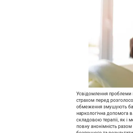
Усвідомлення проблеми з
страхом перед розголосом
обмеження змушують бага
наркологічна допомога в
складовою терапії, як і 
повну анонімність разом
безпечного та результат