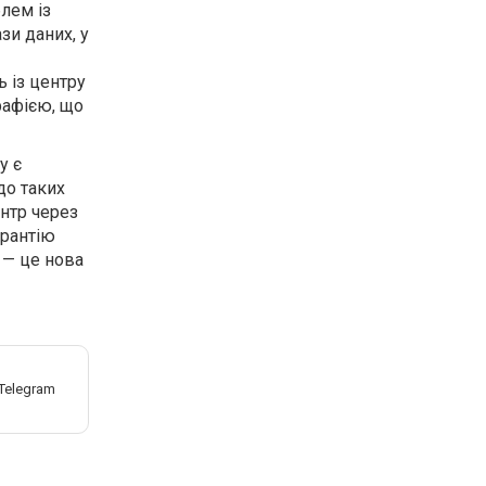
блем із
зи даних, у
 із центру
рафією, що
у є
до таких
нтр через
арантію
 — це нова