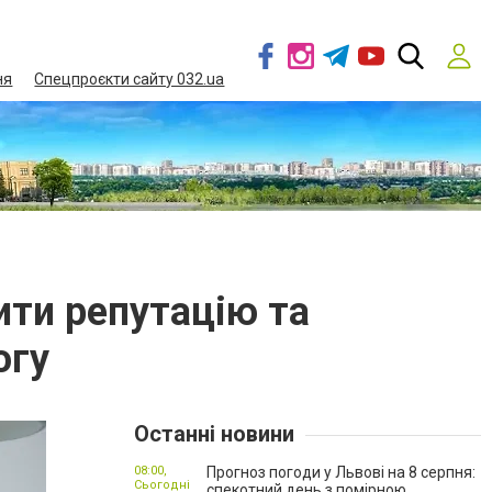
ня
Спецпроєкти сайту 032.ua
ити репутацію та
огу
Останні новини
08:00,
Прогноз погоди у Львові на 8 серпня:
Сьогодні
спекотний день з помірною