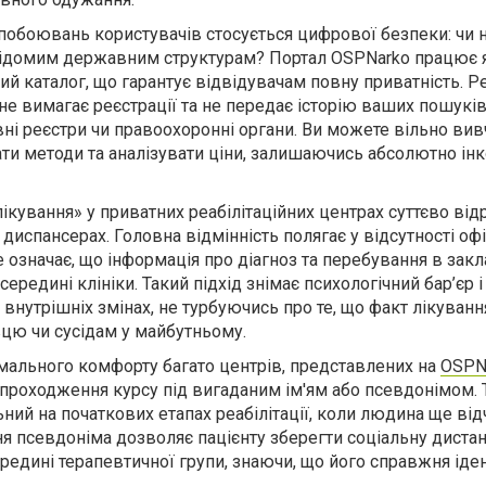
обоювань користувачів стосується цифрової безпеки: чи н
ідомим державним структурам? Портал OSPNarko працює 
й каталог, що гарантує відвідувачам повну приватність. Р
 не вимагає реєстрації та не передає історію ваших пошуків
ні реєстри чи правоохоронні органи. Ви можете вільно вив
ати методи та аналізувати ціни, залишаючись абсолютно інк
ікування» у приватних реабілітаційних центрах суттєво від
диспансерах. Головна відмінність полягає у відсутності оф
е означає, що інформація про діагноз та перебування в закл
редині клініки. Такий підхід знімає психологічний бар’єр 
 внутрішніх змінах, не турбуючись про те, що факт лікуван
цю чи сусідам у майбутньому.
ального комфорту багато центрів, представлених на
OSPN
роходження курсу під вигаданим ім'ям або псевдонімом. 
ний на початкових етапах реабілітації, коли людина ще від
ня псевдоніма дозволяє пацієнту зберегти соціальну диста
редині терапевтичної групи, знаючи, що його справжня іде