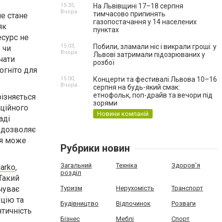
15:35,
На Львівщині 17–18 серпня
Вчора
тимчасово припинять
е стане
газопостачання у 14 населених
як
пунктах
есурс не
15:03,
Побили, зламали ніс і викрали гроші: у
 чи
Вчора
Львові затримали підозрюваних у
чати
розбої
огніто для
15:00,
Концерти та фестивалі Львова 10–16
Вчора
серпня на будь-який смак:
етнофольк, поп-драйв та вечори під
різняється
зорями
іційного
Новини компаній
аді
і дозволяє
ня може
Рубрики новин
Загальний
Техніка
Здоров'я
arko
,
розділ
Такий
чуває
Туризм
Нерухомість
Транспорт
нцію та
Будівництво
Відпочинок
Розваги
нтичність
Бізнес
Меблі
Спорт