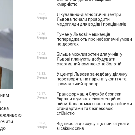
хмарністю
18:02,
Лікувально-діагностичні центри
Вчора
Львова почали проводити
медогляди для водіїв і працівників
17:36,
Туман у Львові: мешканців
Вчора
попереджають про небезпечні умови
на дорогах
17:03,
Більше можливостей для учнів: у
Вчора
Львові планують добудувати
спортивний комплекс на Золотій
16:33,
У центрі Львова занедбану ділянку
Вчора
перетворять на паркінг, укриття та
громадський простір
16:17,
Трансформація Служби безпеки
ьним
Вчора
України в умовах екзистенційної
і
війни: баланс між євроінтеграційними
асна
стандартами та безпековою
стійкістю
 важливою
печити
16:03,
Від пирога до соусу: що приготувати
Вчора
 до
зі свіжих слив