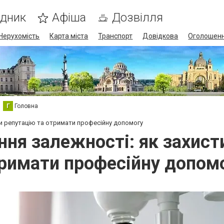
ідник
Афіша
Дозвілля
Нерухомість
Карта міста
Транспорт
Довідкова
Оголошен
Г
Головна
ти репутацію та отримати професійну допомогу
ння залежності: як захист
римати професійну допом