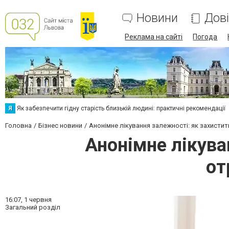
Новини
Дов
Реклама на сайті
Погода
Я
Як забезпечити гідну старість близькій людині: практичні рекомендації
Головна
Бізнес новини
Анонімне лікування залежності: як захисти
Анонімне лікува
от
16:07,
1 червня
Загальний розділ