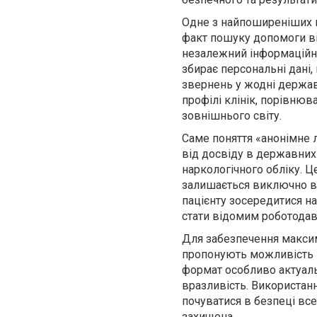
Одне з найпоширеніших п
факт пошуку допомоги в
незалежний інформаційни
збирає персональні дані,
звернень у жодні держав
профілі клінік, порівнюв
зовнішнього світу.
Саме поняття «анонімне л
від досвіду в державних 
наркологічного обліку. Ц
залишається виключно все
пацієнту зосередитися на
стати відомим роботодав
Для забезпечення максим
пропонують можливість п
формат особливо актуаль
вразливість. Використан
почуватися в безпеці все
захищена.