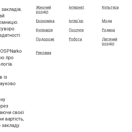
Жіночий
Інтернет
Культура
 закладів.
розділ
ай
Економіка
Інтер'єр
Мода
аємницю.
суворо
Кулінарія
Послуги
Родина
здатності
Подорожі
Робота
Дитячий
розділ
л OSPNarko
Реклама
ію про
логів.
в із
науково
йну
ерез
ваючи своєї
и вартість,
 закладу.