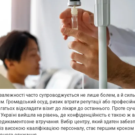
алежності часто супроводжується не лише болем, а й сил
. Громадський осуд, ризик втрати репутації або професійн
тьох відкладати візит до лікаря до останнього. Проте суч
 Україні вийшла на рівень, де конфіденційність є такою ж
медикаментозне втручання. Вибір центру, який здатен забез
 із високою кваліфікацією персоналу, стає першим кроком
ивного одужання.