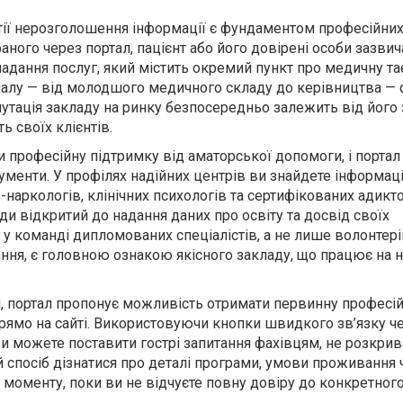
нтії нерозголошення інформації є фундаментом професійних
раного через портал, пацієнт або його довірені особи зазвич
надання послуг, який містить окремий пункт про медичну т
алу — від молодшого медичного складу до керівництва — 
утація закладу на ринку безпосередньо залежить від його 
ь своїх клієнтів.
и професійну підтримку від аматорської допомоги, і порта
рументи. У профілях надійних центрів ви знайдете інформац
в-наркологів, клінічних психологів та сертифікованих адикто
и відкритий до надання даних про освіту та досвід своїх
ь у команді дипломованих спеціалістів, а не лише волонтері
ня, є головною ознакою якісного закладу, що працює на 
ся, портал пропонує можливість отримати первинну професі
рямо на сайті. Використовуючи кнопки швидкого зв’язку ч
и можете поставити гострі запитання фахівцям, не розкри
й спосіб дізнатися про деталі програми, умови проживання ч
моменту, поки ви не відчуєте повну довіру до конкретного