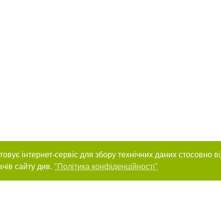
товує інтернет-сервіс для збору технічних даних стосовно в
ачів сайту див.
"Політика конфіденційності"
нас :
и
Автори проєкту