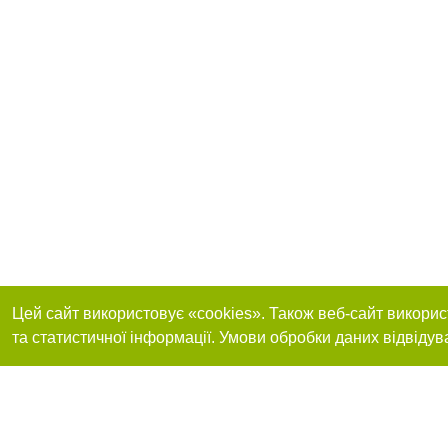
Цей сайт використовує «cookies». Також веб-сайт викорис
та статистичної інформації. Умови обробки даних відвідув
Реклама на сайті
Приєднуйтесь до 
Робота в нашій компанії
Франшиза "CitySites"
Про нас
Контакт