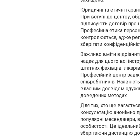
Юридичні та етичні гара
При вступі до центру, об
підписують договір про 
Професійна етика персон
контролюється, адже реп
зберігати конфіденційніст
Важливо вміти відрізнит
надає для цього всі інст
штатних фахівців: лікарі
Професійний центр завжд
співробітників. Наявніст
власним досвідом одужан
доведених методах.
Для тих, хто ще вагаєть
консультацію анонімно п
популярні месенджери, в
особистості. Це ідеальни
зберігаючи дистанцію до 