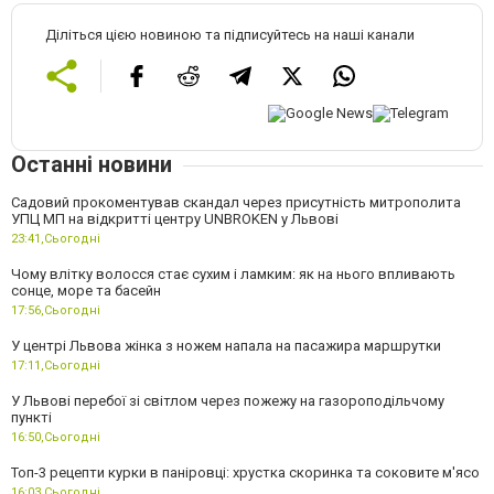
Діліться цією новиною та підписуйтесь на наші канали
Останні новини
Садовий прокоментував скандал через присутність митрополита
УПЦ МП на відкритті центру UNBROKEN у Львові
23:41,
Сьогодні
Чому влітку волосся стає сухим і ламким: як на нього впливають
сонце, море та басейн
17:56,
Сьогодні
У центрі Львова жінка з ножем напала на пасажира маршрутки
17:11,
Сьогодні
У Львові перебої зі світлом через пожежу на газороподільчому
пункті
16:50,
Сьогодні
Топ-3 рецепти курки в паніровці: хрустка скоринка та соковите м'ясо
16:03,
Сьогодні