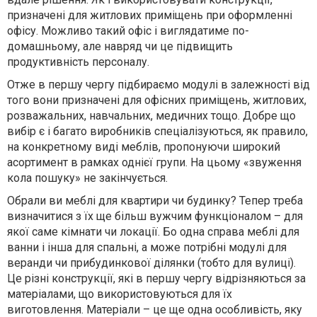
призначені для житлових приміщень при оформленні
офісу. Можливо такий офіс і виглядатиме по-
домашньому, але навряд чи це підвищить
продуктивність персоналу.
Отже в першу чергу підбираємо модулі в залежності від
того вони призначені для офісних приміщень, житлових,
розважальних, навчальних, медичних тощо. Добре що
вибір є і багато виробників спеціалізуються, як правило,
на конкретному виді меблів, пропонуючи широкий
асортимент в рамках однієї групи. На цьому «звуження
кола пошуку» не закінчується.
Обрали ви меблі для квартири чи будинку? Тепер треба
визначитися з їх ще більш вужчим функціоналом – для
якої саме кімнати чи локації. Бо одна справа меблі для
ванни і інша для спальні, а може потрібні модулі для
веранди чи прибудинкової ділянки (тобто для вулиці).
Це різні конструкції, які в першу чергу відрізняються за
матеріалами, що використовуються для їх
виготовлення. Матеріали – це ще одна особливість, яку