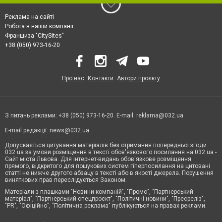
Реклама на сайті
Робота в нашій компанії
Франшиза "CitySites"
+38 (050) 973-16-20
Про нас
Контакти
Автори проєкту
З питань реклами: +38 (050) 973-16-20. E-mail:
reklama@032.ua
E-mail редакції:
news@032.ua
Допускається цитування матеріалів без отримання попередньої згоди
032.ua за умови розміщення в тексті обов'язкового посилання на 032.ua -
Сайт міста Львова. Для інтернет-видань обов'язкове розміщення
прямого, відкритого для пошукових систем гіперпосилання на цитовані
статті не нижче другого абзацу в тексті або в якості джерела. Порушення
виняткових прав переслідується Законом.
Матеріали з плашками "Новини компаній", "Промо", "Партнерський
матеріал", "Партнерський спецпроєкт", "Політичні новини", "Пресреліз",
"PR", "Офіційно", "Політична реклама" публікуються на правах реклами.