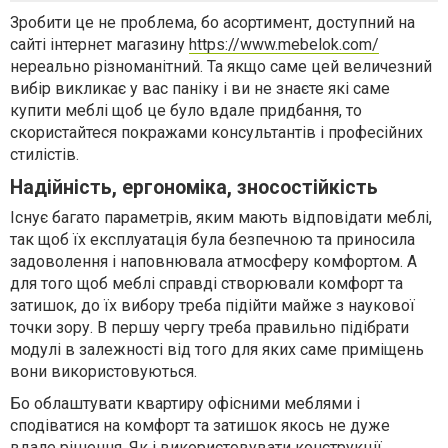
Зробити це не проблема, бо асортимент, доступний на
сайті інтернет магазину
https://www.mebelok.com/
нереально різноманітний. Та якщо саме цей величезний
вибір викликає у вас паніку і ви не знаєте які саме
купити меблі щоб це було вдале придбання, то
скористайтеся покражами консультантів і професійних
стилістів.
Надійність, ергономіка, зносостійкість
Існує багато параметрів, яким мають відповідати меблі,
так щоб їх експлуатація була безпечною та приносила
задоволення і наповнювала атмосферу комфортом. А
для того щоб меблі справді створювали комфорт та
затишок, до їх вибору треба підійти майже з наукової
точки зору. В першу чергу треба правильно підібрати
модулі в залежності від того для яких саме приміщень
вони використовуються.
Бо облаштувати квартиру офісними меблями і
сподіватися на комфорт та затишок якось не дуже
вдале рішення. Як і використовувати конструкції,