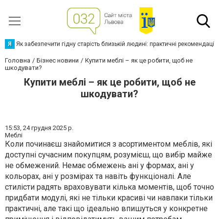
Я
Як забезпечити гідну старість близькій людині: практичні рекомендації
Головна
Бізнес новини
Купити меблі – як це робити, щоб не
шкодувати?
Купити меблі – як це робити, щоб не
шкодувати?
15:53,
24 грудня 2025 р.
Меблі
Коли починаєш знайомитися з асортиментом меблів, які
доступні сучасним покупцям, розумієш, що вибір майже
не обмежений. Немає обмежень ані у формах, ані у
кольорах, ані у розмірах та навіть функціоналі. Але
стилісти радять враховувати кілька моментів, щоб точно
придбати модулі, які не тільки красиві чи навпаки тільки
практичні, але такі що ідеально впишуться у конкретне