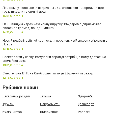
Львівщину після спеки накриє негода: синоптики попередили про
град, шквали та сильні дощі
15:08,
Сьогодні
На Львівщині через незаконну вирубку 134 дерев підприємство
сплатило громаді понад 1 млн грн
14:27,
Сьогодні
Новий реабілітаційний корпус для поранених військових відкрили у
Львові
13:43,
Сьогодні
Електроліти у спеку: кому вони справді потрібні, а кому достатньо
звичайної води
13:06,
Сьогодні
Смертельна ДТП: на Самбірщині загинув 23-річний пасажир
12:16,
Сьогодні
Рубрики новин
Загальний розділ
Техніка
Здоров'я
Туризм
Нерухомість
Транспорт
Будівництво
Відпочинок
Розваги