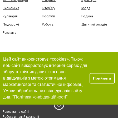
Економіка
Інтер'єр
Мода
Кулінарія
Послуги
Родина
Подорожі
Робота
Дитячий розділ
Реклама
Цей сайт використовує «cookies». Також
веб-сайт використовує інтернет-сервіс для
збору технічних даних стосовно
відвідувачів з метою отримання
Прийняти
маркетингової та статистичної інформації.
Умови обробки даних відвідувачів сайту
див.
"Політика конфіденційності"
Реклама на сайті
Робота в нашій компанії