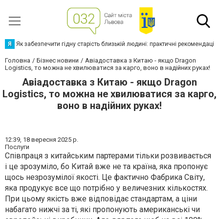
Я
Як забезпечити гідну старість близькій людині: практичні рекомендації
Головна
Бізнес новини
Авіадоставка з Китаю - якщо Dragon
Logistics, то можна не хвилюватися за карго, воно в надійних руках!
Авіадоставка з Китаю - якщо Dragon
Logistics, то можна не хвилюватися за карго,
воно в надійних руках!
12:39,
18 вересня 2025 р.
Послуги
Співпраця з китайським партерами тільки розвивається
і це зрозуміло, бо Китай вже не та країна, яка пропонує
щось незрозумілої якості. Це фактично Фабрика Світу,
яка продукує все що потрібно у величезних кількостях.
При цьому якість вже відповідає стандартам, а ціни
набагато нижчі за ті, які пропонують американські чи