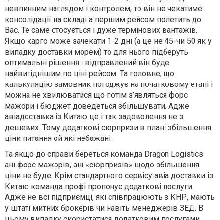
невпинним наглядом і контролем, то він не чекатиме
консолідації на складі а першим рейсом полетить до
Вас. Те саме стосується і дуже термінових вантажів.
Якщо карго може зачекати 1-2 дні (а це не 45-чи 50 як у
випадку доставки морем) то для нього підберуть
оптимальні рішення і відправлений він буде
найвигіднішим по ціні рейсом. Та головне, що
калькуляцію замовник погоджує на початковому етапі і
можна не хвилюватися що потім з’являться форс
мажори і бюджет доведеться збільшувати. Адже
авіадоставка із Китаю це і так задоволення не з
дешевих. Тому додаткові сюрпризи в плані збільшення
ціни питання ой які небажані.
Та якщо до справи береться команда Dragon Logistics
ані форс мажорів, ані «сюрпризів» щодо збільшення
ціни не буде. Крім стандартного сервісу авіа доставки із
Китаю команда профі пропонує додаткові послуги.
Адже не всі підприємці, які співпрацюють з КНР, мають
у штаті митних брокерів чи навіть менеджерів ЗЕД. В
цьому випадку скористатися додатковим послугами