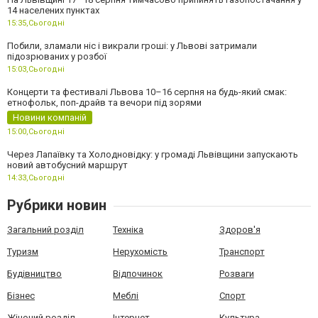
14 населених пунктах
15:35,
Сьогодні
Побили, зламали ніс і викрали гроші: у Львові затримали
підозрюваних у розбої
15:03,
Сьогодні
Концерти та фестивалі Львова 10–16 серпня на будь-який смак:
етнофольк, поп-драйв та вечори під зорями
Новини компаній
15:00,
Сьогодні
Через Лапаївку та Холодновідку: у громаді Львівщини запускають
новий автобусний маршрут
14:33,
Сьогодні
Рубрики новин
Загальний розділ
Техніка
Здоров'я
Туризм
Нерухомість
Транспорт
Будівництво
Відпочинок
Розваги
Бізнес
Меблі
Спорт
Жіночий розділ
Інтернет
Культура