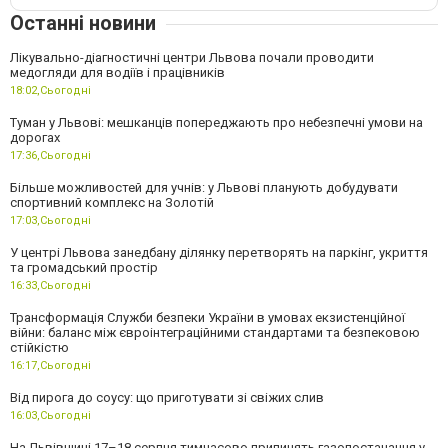
Останні новини
Лікувально-діагностичні центри Львова почали проводити
медогляди для водіїв і працівників
18:02,
Сьогодні
Туман у Львові: мешканців попереджають про небезпечні умови на
дорогах
17:36,
Сьогодні
Більше можливостей для учнів: у Львові планують добудувати
спортивний комплекс на Золотій
17:03,
Сьогодні
У центрі Львова занедбану ділянку перетворять на паркінг, укриття
та громадський простір
16:33,
Сьогодні
Трансформація Служби безпеки України в умовах екзистенційної
війни: баланс між євроінтеграційними стандартами та безпековою
стійкістю
16:17,
Сьогодні
Від пирога до соусу: що приготувати зі свіжих слив
16:03,
Сьогодні
На Львівщині 17–18 серпня тимчасово припинять газопостачання у